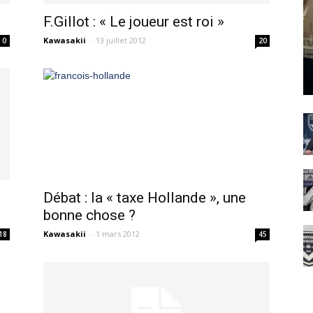
F.Gillot : « Le joueur est roi »
Kawasakii
-
13 juillet 2012
0
20
Débat : la « taxe Hollande », une
bonne chose ?
Kawasakii
-
1 mars 2012
18
45