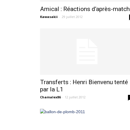
Amical : Réactions d’après-match
Kawasakii
-
29 juillet 2012
Transferts : Henri Bienvenu tenté
par la L1
Chamalex86
-
12 juillet 2012