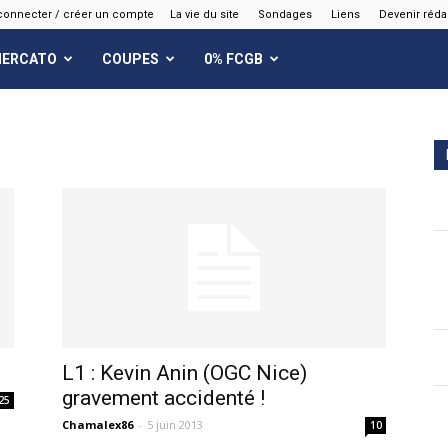
connecter / créer un compte
La vie du site
Sondages
Liens
Devenir réda
ERCATO
COUPES
0% FCGB
L1 : Kevin Anin (OGC Nice)
gravement accidenté !
25
Chamalex86
-
5 juin 2013
10