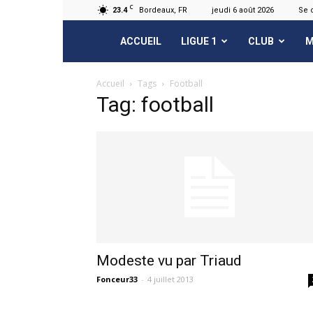
C
23.4
Bordeaux, FR
jeudi 6 août 2026
Se 
FCGB.net
ACCUEIL
LIGUE 1
CLUB
M
Accueil
Tags
Football
Tag: football
Modeste vu par Triaud
Fonceur33
-
4 juillet 2013