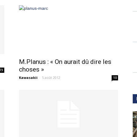
M.Planus : « On aurait dû dire les
choses »
73
Kawasakii
-
5 août 2012
10