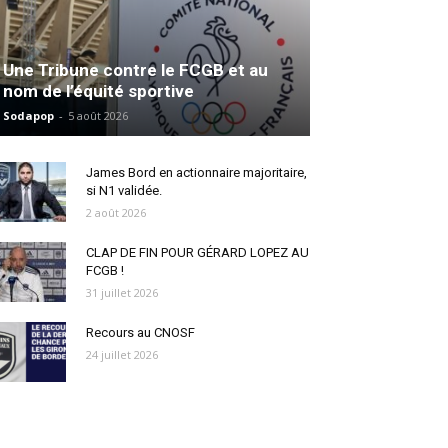
Une Tribune contre le FCGB et au
nom de l’équité sportive
Sodapop
-
5 août 2026
James Bord en actionnaire majoritaire,
si N1 validée.
2 août 2026
CLAP DE FIN POUR GÉRARD LOPEZ AU
FCGB !
31 juillet 2026
Recours au CNOSF
24 juillet 2026