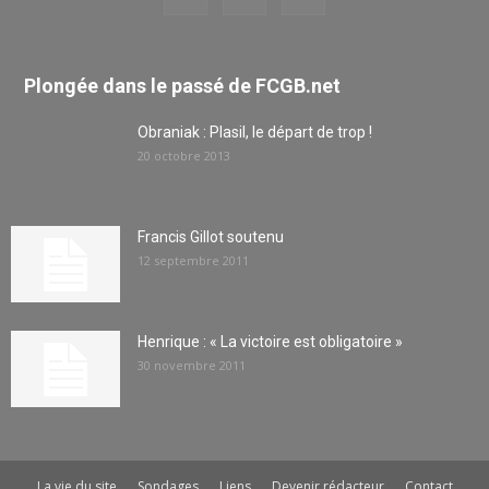
Plongée dans le passé de FCGB.net
Obraniak : Plasil, le départ de trop !
20 octobre 2013
Francis Gillot soutenu
12 septembre 2011
Henrique : « La victoire est obligatoire »
30 novembre 2011
La vie du site
Sondages
Liens
Devenir rédacteur
Contact