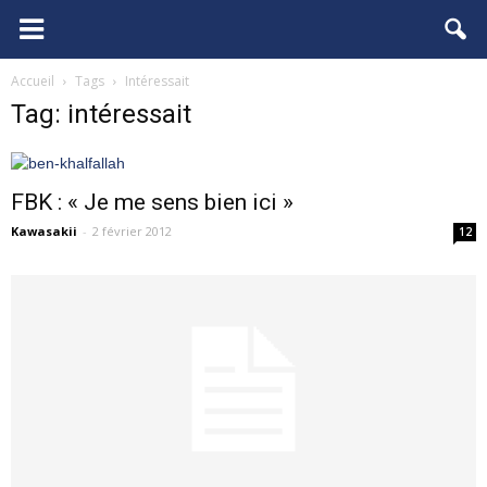
FCGB.net
Accueil
Tags
Intéressait
Tag: intéressait
FBK : « Je me sens bien ici »
Kawasakii
-
2 février 2012
12