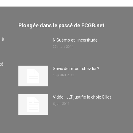
Plongée dans le passé de FCGB.net
e à
N’Guémo et l’incertitude
27 mars 2014
té
Savic de retour chez lui ?
15 juillet 2013
Vidéo : JLT justifie le choix Gillot
6 juin 2011