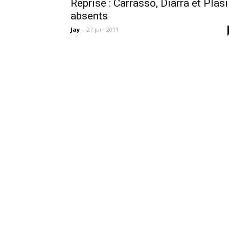
Reprise : Carrasso, Diarra et Plasi
absents
Jay
-
27 juin 2011