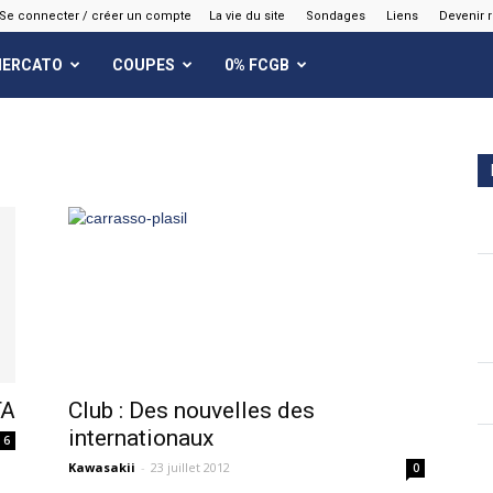
Se connecter / créer un compte
La vie du site
Sondages
Liens
Devenir 
ERCATO
COUPES
0% FCGB
FA
Club : Des nouvelles des
internationaux
6
Kawasakii
-
23 juillet 2012
0