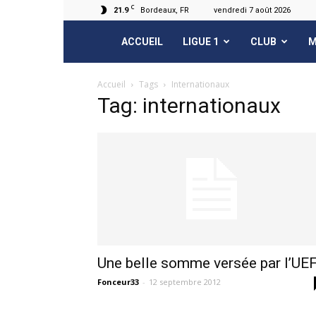
C
21.9
Bordeaux, FR
vendredi 7 août 2026
FCGB.net
ACCUEIL
LIGUE 1
CLUB
M
Accueil
Tags
Internationaux
Tag: internationaux
Une belle somme versée par l’UE
Fonceur33
-
12 septembre 2012