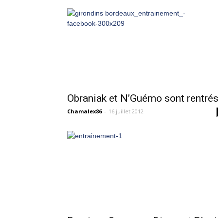
Obraniak et N’Guémo sont rentré
Chamalex86
-
16 juillet 2012