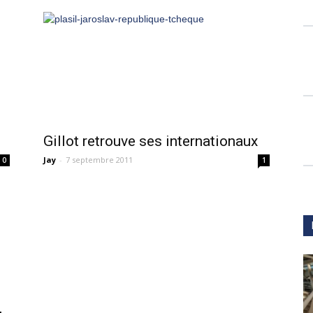
s
Gillot retrouve ses internationaux
Jay
-
7 septembre 2011
0
1