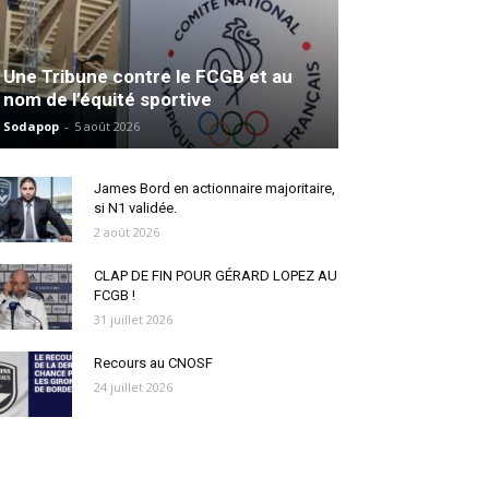
Une Tribune contre le FCGB et au
nom de l’équité sportive
Sodapop
-
5 août 2026
James Bord en actionnaire majoritaire,
si N1 validée.
2 août 2026
CLAP DE FIN POUR GÉRARD LOPEZ AU
FCGB !
31 juillet 2026
Recours au CNOSF
24 juillet 2026