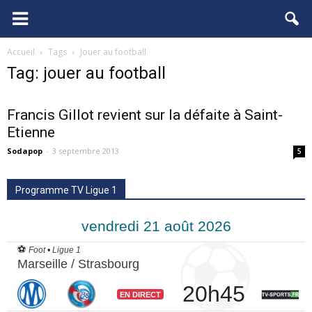
FCGB.net
Accueil
Tags
Jouer au football
Tag: jouer au football
Francis Gillot revient sur la défaite à Saint-
Etienne
Sodapop
-
3 septembre 2013
5
Programme TV Ligue 1