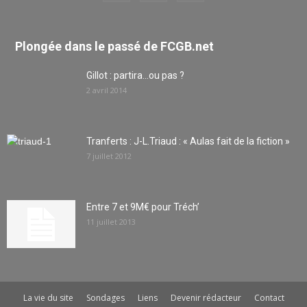
Plongée dans le passé de FCGB.net
Gillot : partira…ou pas ?
2 avril 2014
Tranferts : J-L.Triaud : « Aulas fait de la fiction »
7 juillet 2012
Entre 7 et 9M€ pour Tréch’
11 juillet 2013
La vie du site
Sondages
Liens
Devenir rédacteur
Contact