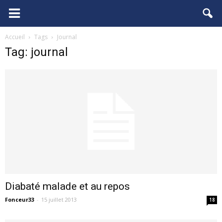
FCGB.net
Accueil
Tags
Journal
Tag: journal
Diabaté malade et au repos
Fonceur33
-
15 juillet 2013
18