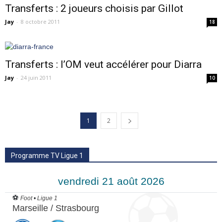
Transferts : 2 joueurs choisis par Gillot
Jay
-
8 octobre 2011
18
Transferts : l’OM veut accélérer pour Diarra
Jay
-
24 juin 2011
10
1
2
Programme TV Ligue 1