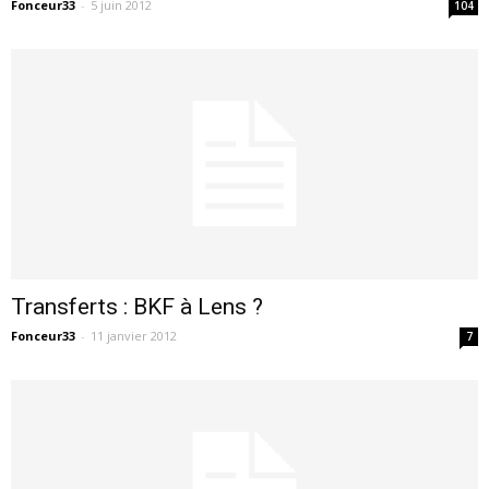
Fonceur33
-
5 juin 2012
104
Transferts : BKF à Lens ?
Fonceur33
-
11 janvier 2012
7