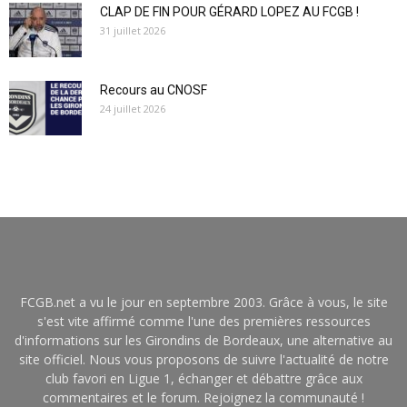
CLAP DE FIN POUR GÉRARD LOPEZ AU FCGB !
31 juillet 2026
Recours au CNOSF
24 juillet 2026
FCGB.net a vu le jour en septembre 2003. Grâce à vous, le site
s'est vite affirmé comme l'une des premières ressources
d'informations sur les Girondins de Bordeaux, une alternative au
site officiel. Nous vous proposons de suivre l'actualité de notre
club favori en Ligue 1, échanger et débattre grâce aux
commentaires et le forum. Rejoignez la communauté !