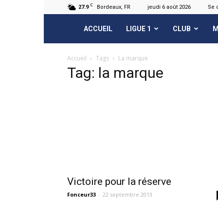
C
27.9
Bordeaux, FR
jeudi 6 août 2026
Se 
FCGB.net
ACCUEIL
LIGUE 1
CLUB
M
Accueil
Tags
La marque
Tag: la marque
Victoire pour la réserve
Fonceur33
-
22 septembre 2013