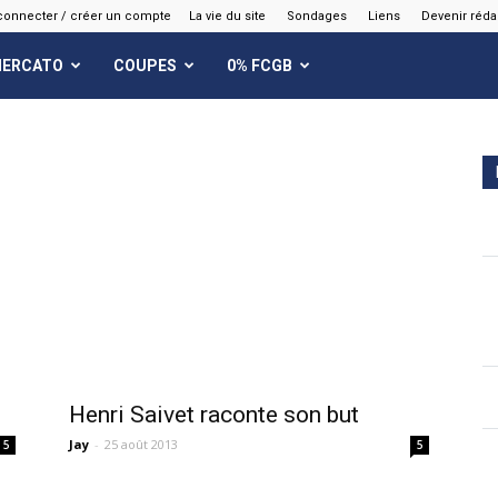
connecter / créer un compte
La vie du site
Sondages
Liens
Devenir réda
ERCATO
COUPES
0% FCGB
Henri Saivet raconte son but
Jay
-
25 août 2013
5
5