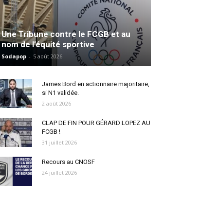
Une Tribune contre le FCGB et au
nom de l’équité sportive
Sodapop
-
5 août 2026
James Bord en actionnaire majoritaire,
si N1 validée.
2 août 2026
CLAP DE FIN POUR GÉRARD LOPEZ AU
FCGB !
31 juillet 2026
Recours au CNOSF
24 juillet 2026