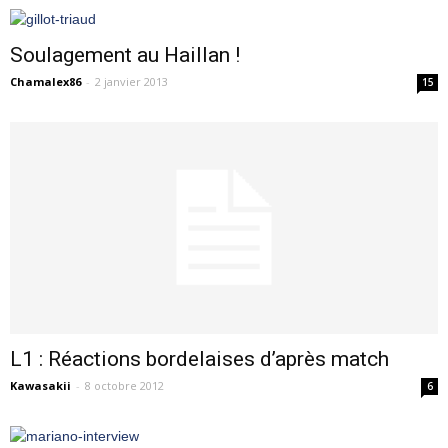
Soulagement au Haillan !
Chamalex86
-
2 janvier 2013
15
L1 : Réactions bordelaises d’après match
Kawasakii
-
8 octobre 2012
6