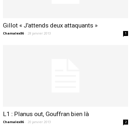
Gillot « J’attends deux attaquants »
Chamalex86
-
28 janvier 2013
1
L1 : Planus out, Gouffran bien là
Chamalex86
-
20 janvier 2013
2