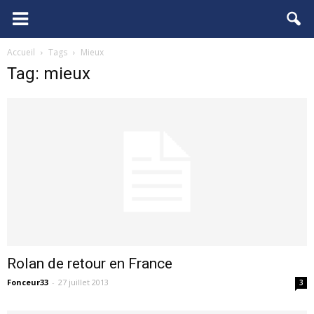
FCGB.net
Accueil
Tags
Mieux
Tag: mieux
Rolan de retour en France
Fonceur33
-
27 juillet 2013
3