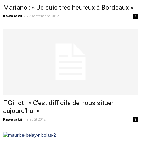
Mariano : « Je suis très heureux à Bordeaux »
Kawasakii
-
27 septembre 2012
3
F.Gillot : « C’est difficile de nous situer
aujourd’hui »
Kawasakii
-
9 août 2012
8