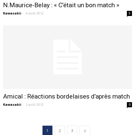
N.Maurice-Belay : « C’était un bon match »
Kawasakii
-
6 août 2012
5
Amical : Réactions bordelaises d’après match
Kawasakii
-
5 août 2012
0
1
2
3