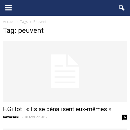
FCGB.net
Accueil
Tags
Peuvent
Tag: peuvent
F.Gillot : « Ils se pénalisent eux-mêmes »
Kawasakii
-
18 février 2012
6