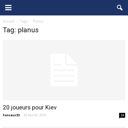
FCGB.net
Accueil
Tags
Planus
Tag: planus
20 joueurs pour Kiev
Fonceur33
-
20 février 2013
24