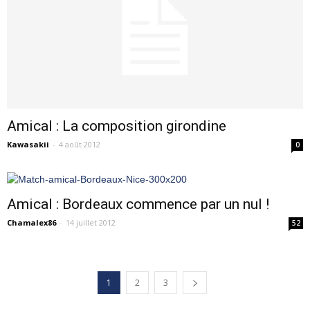
Amical : La composition girondine
Kawasakii
-
4 août 2012
0
Amical : Bordeaux commence par un nul !
Chamalex86
-
14 juillet 2012
52
1
2
3