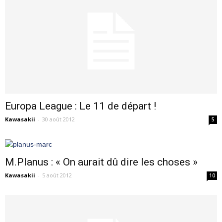
Europa League : Le 11 de départ !
Kawasakii
-
30 août 2012
5
M.Planus : « On aurait dû dire les choses »
Kawasakii
-
5 août 2012
10