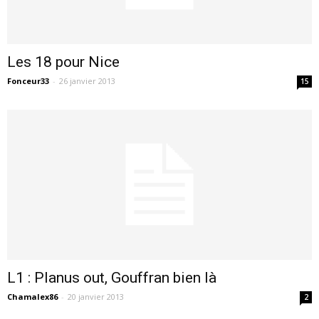
Les 18 pour Nice
Fonceur33
-
26 janvier 2013
15
L1 : Planus out, Gouffran bien là
Chamalex86
-
20 janvier 2013
2