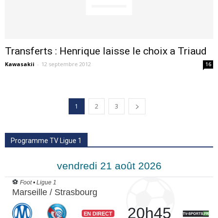
Transferts : Henrique laisse le choix a Triaud
Kawasakii
-
12 septembre 2012
16
1
2
3
Programme TV Ligue 1