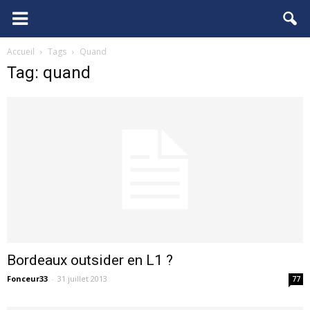
FCGB.net
Accueil
Tags
Quand
Tag: quand
Bordeaux outsider en L1 ?
Fonceur33
-
31 juillet 2013
77