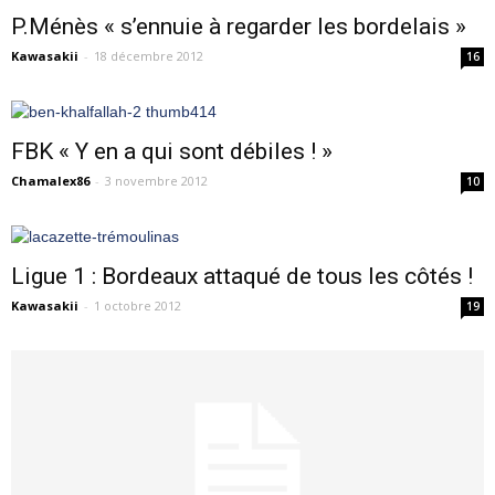
P.Ménès « s’ennuie à regarder les bordelais »
Kawasakii
-
18 décembre 2012
16
FBK « Y en a qui sont débiles ! »
Chamalex86
-
3 novembre 2012
10
Ligue 1 : Bordeaux attaqué de tous les côtés !
Kawasakii
-
1 octobre 2012
19