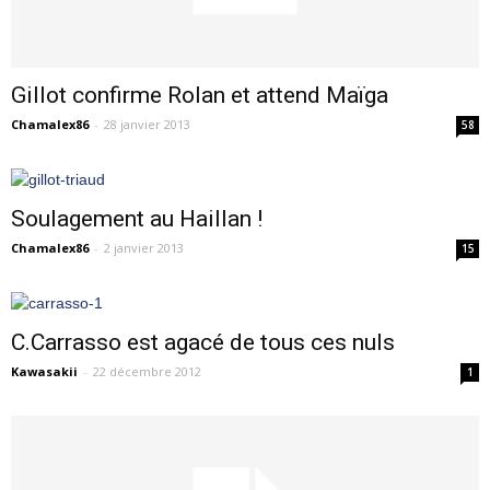
Gillot confirme Rolan et attend Maïga
Chamalex86
-
28 janvier 2013
58
Soulagement au Haillan !
Chamalex86
-
2 janvier 2013
15
C.Carrasso est agacé de tous ces nuls
Kawasakii
-
22 décembre 2012
1