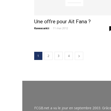
Une offre pour Aït Fana ?
Kawasakii
-
11 mai 2012
1
2
3
4
FCGB.net a vu le jour en septembre 2003. Grâc