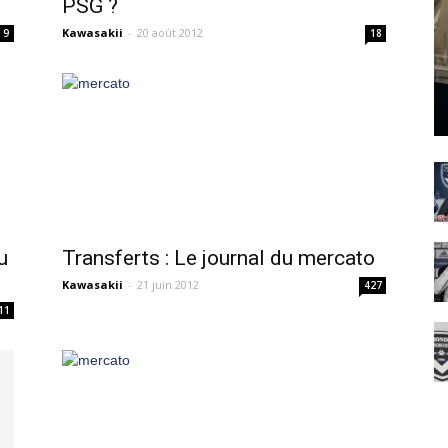
PSG ?
Kawasakii
-
20 août 2012
9
18
u
Transferts : Le journal du mercato
Kawasakii
-
21 juin 2012
427
11