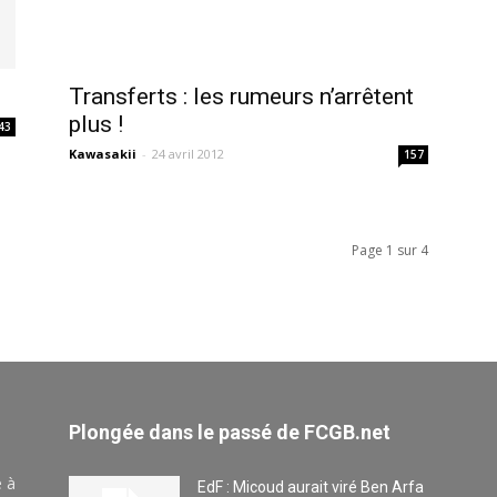
Transferts : les rumeurs n’arrêtent
plus !
43
Kawasakii
-
24 avril 2012
157
Page 1 sur 4
Plongée dans le passé de FCGB.net
e à
EdF : Micoud aurait viré Ben Arfa