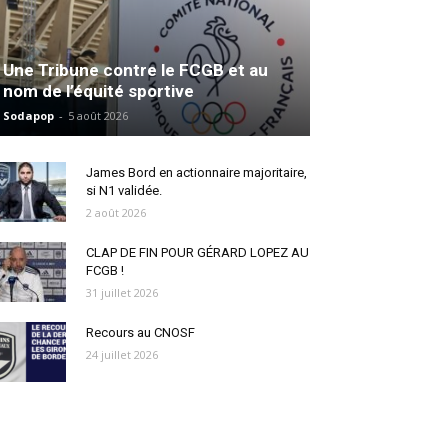
Une Tribune contre le FCGB et au
nom de l’équité sportive
Sodapop
-
5 août 2026
James Bord en actionnaire majoritaire,
si N1 validée.
2 août 2026
CLAP DE FIN POUR GÉRARD LOPEZ AU
FCGB !
31 juillet 2026
Recours au CNOSF
24 juillet 2026