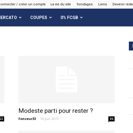
connecter / créer un compte
La vie du site
Sondages
Liens
Devenir réda
ERCATO
COUPES
0% FCGB
Modeste parti pour rester ?
Fonceur33
-
14 juin 2013
22
86