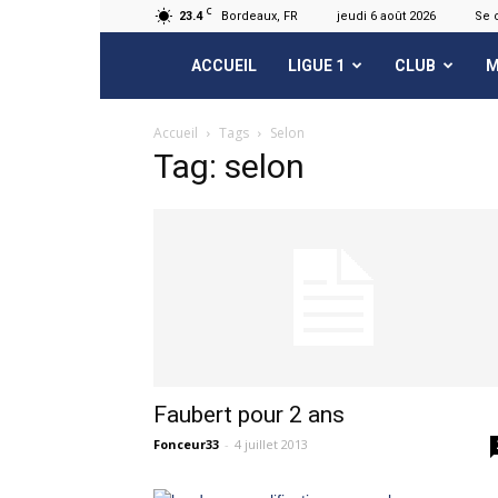
C
23.4
Bordeaux, FR
jeudi 6 août 2026
Se 
FCGB.net
ACCUEIL
LIGUE 1
CLUB
M
Accueil
Tags
Selon
Tag: selon
Faubert pour 2 ans
Fonceur33
-
4 juillet 2013