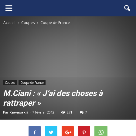
FCGB.net
Accueil
Coupes
Coupe de France
Coupes
Coupe de France
M.Ciani : « J’ai des choses à
rattraper »
Par
Kawasakii
-
7 février 2012
271
7