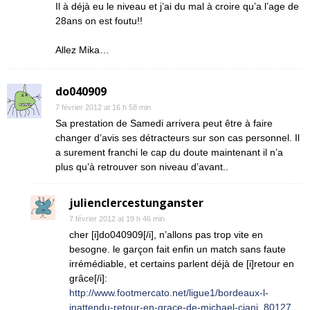
Il à déjà eu le niveau et j’ai du mal à croire qu’a l’age de
28ans on est foutu!!
Allez Mika…
do040909
7 février 2012 at 16 h 58 min
Sa prestation de Samedi arrivera peut être à faire
changer d’avis ses détracteurs sur son cas personnel. Il
a surement franchi le cap du doute maintenant il n’a
plus qu’à retrouver son niveau d’avant..
julienclercestunganster
7 février 2012 at 19 h 46 min
cher [i]do040909[/i], n’allons pas trop vite en
besogne. le garçon fait enfin un match sans faute
irrémédiable, et certains parlent déjà de [i]retour en
grâce[/i]:
http://www.footmercato.net/ligue1/bordeaux-l-
inattendu-retour-en-grace-de-michael-ciani_80127