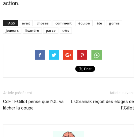
action.
TAGS
avait
choses
comment
équipe
été
gomis
joueurs
lisandro
parce
très
Article précédent
Article suivant
CdF : F.Gillot pense que l’OL va
L.Obraniak reçoit des éloges de
lâcher la coupe
F.Gillot