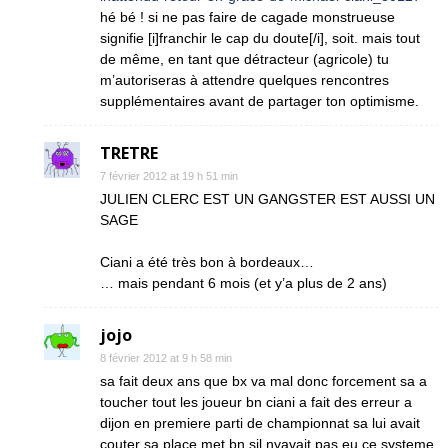
hé bé ! si ne pas faire de cagade monstrueuse
signifie [i]franchir le cap du doute[/i], soit. mais tout
de même, en tant que détracteur (agricole) tu
m’autoriseras à attendre quelques rencontres
supplémentaires avant de partager ton optimisme.
TRETRE
7 février 2012 at 19 h 51 min
JULIEN CLERC EST UN GANGSTER EST AUSSI UN
SAGE
Ciani a été très bon à bordeaux…
… mais pendant 6 mois (et y’a plus de 2 ans)
jojo
8 février 2012 at 9 h 58 min
sa fait deux ans que bx va mal donc forcement sa a
toucher tout les joueur bn ciani a fait des erreur a
dijon en premiere parti de championnat sa lui avait
couter sa place met bn sil nyavait pas eu ce systeme