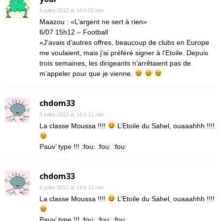
6 juillet 2012 at 14 h 02 min
Maazou : «L’argent ne sert à rien»
6/07 15h12 – Football
«J’avais d’autres offres, beaucoup de clubs en Europe
me voulaient, mais j’ai préféré signer à l’Etoile. Depuis
trois semaines, les dirigeants n’arrêtaient pas de
m’appeler pour que je vienne.
chdom33
6 juillet 2012 at 14 h 12 min
La classe Moussa !!!!
L’Etoile du Sahel, ouaaahhh !!!!
Pauv’ type !!! :fou: :fou: :fou:
chdom33
6 juillet 2012 at 14 h 12 min
La classe Moussa !!!!
L’Etoile du Sahel, ouaaahhh !!!!
Pauv’ type !!! :fou: :fou: :fou: