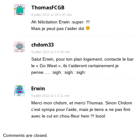
ThomasFCGB
8 juillet 2012 at 18 h 47 min
Ah félicitation Erwin :super: !!!
Mais je peut pas t’aider dsl
chdom33
9 juillet 2012 at 0 h 45 min
Salut Erwin, pour ton plan logement, contacte le bar
le « Go West », ils t’aideront certainement je
pense….. :sigh: :sigh: :sigh:
Erwin
9 juillet 2012 at 1 h 11 min
Merci mon chdom, et merci Thomas. Sinon Chdom
c’est sympa pour l’aide, mais je tiens a ne pas finir
avec le cul en chou-fleur hein !!! loool.
Comments are closed.