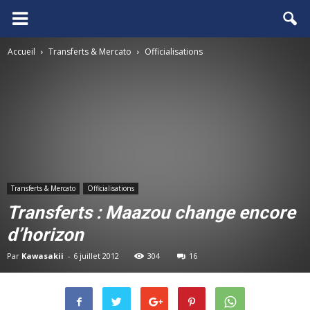
FCGB.net
Accueil
Transferts & Mercato
Officialisations
Transferts & Mercato
Officialisations
Transferts : Maazou change encore
d’horizon
Par
Kawasakii
-
6 juillet 2012
304
16