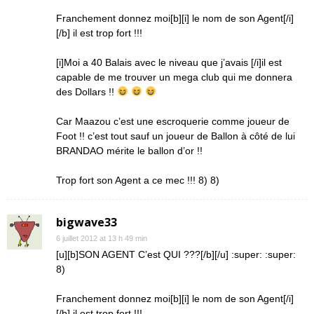
Franchement donnez moi[b][i] le nom de son Agent[/i]
[/b] il est trop fort !!!
[i]Moi a 40 Balais avec le niveau que j’avais [/i]il est
capable de me trouver un mega club qui me donnera
des Dollars !!
Car Maazou c’est une escroquerie comme joueur de
Foot !! c’est tout sauf un joueur de Ballon à côté de lui
BRANDAO mérite le ballon d’or !!
Trop fort son Agent a ce mec !!! 8) 8)
bigwave33
6 juillet 2012 at 13 h 49 min
[u][b]SON AGENT C’est QUI ???[/b][/u] :super: :super:
8)
Franchement donnez moi[b][i] le nom de son Agent[/i]
[/b] il est trop fort !!!