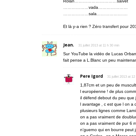
Rolan…………………………saivet
………………vada…………………
………………sala………………….
Et là y-a rien ? Zéro transfert pour 20
Jean.
31 juillet 2013 at 11 h 30 min
Sur YouTube la vidéo de Lucas Orban de
fait pense a L.Blanc un peu maintenant 
Pere Igord
31 juillet 2013 at 1
1,87cm et un peu de muscultu
l européenne ! de plus comme 
il défend debout du peu que j
l avantage , c est que l on a
plusieurs lignes comme Lamin
on a pas vraiment de doublu
on a pas vraiment de pur 6 m
n’guemo qui en bourre peut j