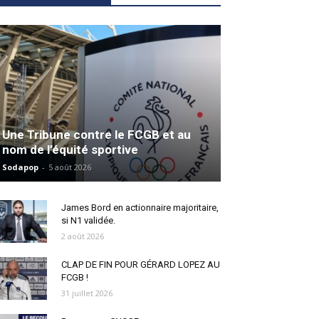
Une Tribune contre le FCGB et au
nom de l’équité sportive
Sodapop
-
5 août 2026
James Bord en actionnaire majoritaire,
si N1 validée.
2 août 2026
CLAP DE FIN POUR GÉRARD LOPEZ AU
FCGB !
31 juillet 2026