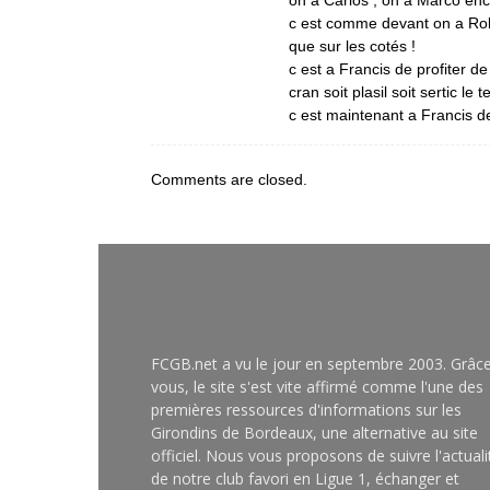
on a Carlos , on a Marco enc
c est comme devant on a Rola
que sur les cotés !
c est a Francis de profiter d
cran soit plasil soit sertic l
c est maintenant a Francis de
Comments are closed.
FCGB.net a vu le jour en septembre 2003. Grâc
vous, le site s'est vite affirmé comme l'une des
premières ressources d'informations sur les
Girondins de Bordeaux, une alternative au site
officiel. Nous vous proposons de suivre l'actuali
de notre club favori en Ligue 1, échanger et