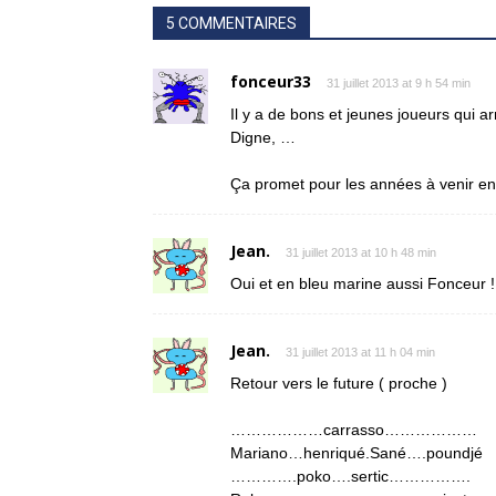
5 COMMENTAIRES
fonceur33
31 juillet 2013 at 9 h 54 min
Il y a de bons et jeunes joueurs qui 
Digne, …
Ça promet pour les années à venir en
Jean.
31 juillet 2013 at 10 h 48 min
Oui et en bleu marine aussi Fonceur !!!
Jean.
31 juillet 2013 at 11 h 04 min
Retour vers le future ( proche )
………………carrasso………………
Mariano…henriqué.Sané….poundjé
………….poko….sertic…………….