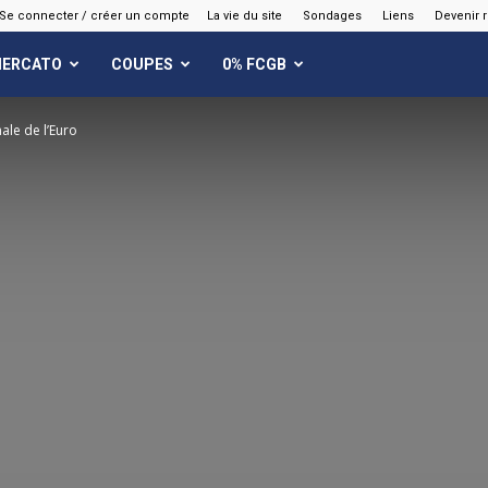
Se connecter / créer un compte
La vie du site
Sondages
Liens
Devenir 
ERCATO
COUPES
0% FCGB
ale de l’Euro