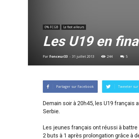
0% FCGB
Le foot ailleurs
Les U19 en fina
Par
Fonceur33
-
31 juillet 2013
244
5
Partager sur Facebook
Tweeter sur 
Demain soir à 20h45, les U19 français af
Serbie.
Les jeunes français ont réussi à battre
2 buts à 1 après prolongation grâce à d