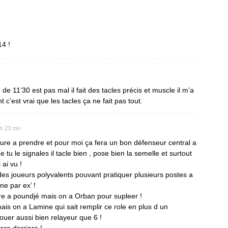
14 !
 11’30 est pas mal il fait des tacles précis et muscle il m’a
c’est vrai que les tacles ça ne fait pas tout.
2 h 23 min
re a prendre et pour moi ça fera un bon défenseur central a
tu le signales il tacle bien , pose bien la semelle et surtout
 ai vu !
 des joueurs polyvalents pouvant pratiquer plusieurs postes a
e par ex’ !
re a poundjé mais on a Orban pour supleer !
ais on a Lamine qui sait remplir ce role en plus d un
ouer aussi bien relayeur que 6 !