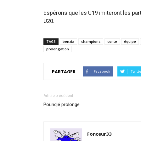
Espérons que les U19 imiteront les pa
U20.
TAGS
benzia
champions
conte
équipe
prolongation
PARTAGER
Facebook
Twitt
Article précédent
Poundjé prolonge
Fonceur33