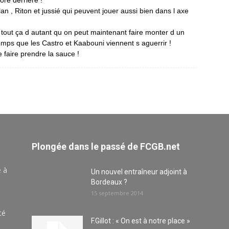
ore derriere !
n , Riton et jussié qui peuvent jouer aussi bien dans l axe
e tout ça d autant qu on peut maintenant faire monter d un
e temps que les Castro et Kaabouni viennent s aguerrir !
 faire prendre la sauce !
Plongée dans le passé de FCGB.net
e à
Un nouvel entraîneur adjoint à
Bordeaux ?
15 septembre 2014
té
F.Gillot : « On est à notre place »