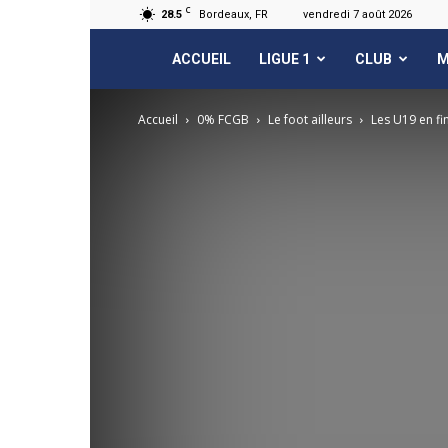
C
28.5
Bordeaux, FR
vendredi 7 août 2026
FCGB.net
ACCUEIL
LIGUE 1
CLUB
M
Accueil
0% FCGB
Le foot ailleurs
Les U19 en fin