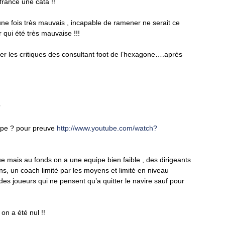
rance une cata !!
ne fois très mauvais , incapable de ramener ne serait ce
 qui été très mauvaise !!!
pter les critiques des consultant foot de l’hexagone….après
?
quipe ? pour preuve
http://www.youtube.com/watch?
ue mais au fonds on a une equipe bien faible , des dirigeants
ins, un coach limité par les moyens et limité en niveau
des joueurs qui ne pensent qu’a quitter le navire sauf pour
 on a été nul !!