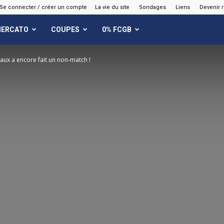
Se connecter / créer un compte
La vie du site
Sondages
Liens
Devenir 
ERCATO
COUPES
0% FCGB
ux a encore fait un non-match !