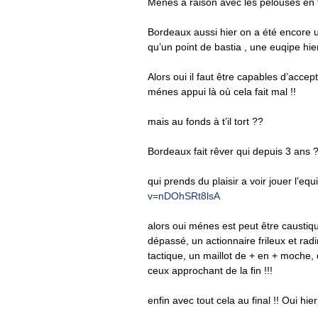
Ménes a raison avec les pelouses en f
Bordeaux aussi hier on a été encore u
qu’un point de bastia , une euqipe hier
Alors oui il faut être capables d’acce
ménes appui là où cela fait mal !!
mais au fonds à t’il tort ??
Bordeaux fait rêver qui depuis 3 ans 
qui prends du plaisir a voir jouer l’e
v=nDOhSRt8lsA
alors oui ménes est peut être caustiq
dépassé, un actionnaire frileux et rad
tactique, un maillot de + en + moche, 
ceux approchant de la fin !!!
enfin avec tout cela au final !! Oui hier