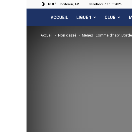
C
16.8
Bordeaux, FR
vendredi 7 août 2026
FCGB.net
ACCUEIL
LIGUE 1
CLUB
M
Accueil
Non classé
Ménès : Comme d’hab’, Bordea