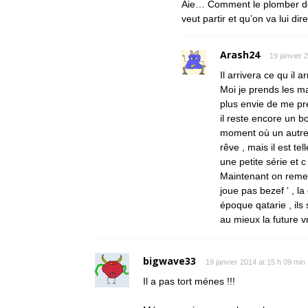
Aie… Comment le plomber déf
veut partir et qu’on va lui d
Arash24
19 janvier 
Il arrivera ce qu il 
Moi je prends les ma
plus envie de me pre
il reste encore un b
moment où un autre 
rêve , mais il est t
une petite série et c 
Maintenant on remet 
joue pas bezef ‘ , l
époque qatarie , ils 
au mieux la future vra
bigwave33
19 janvier 2014 at 15 h 09 min
Il a pas tort ménes !!!