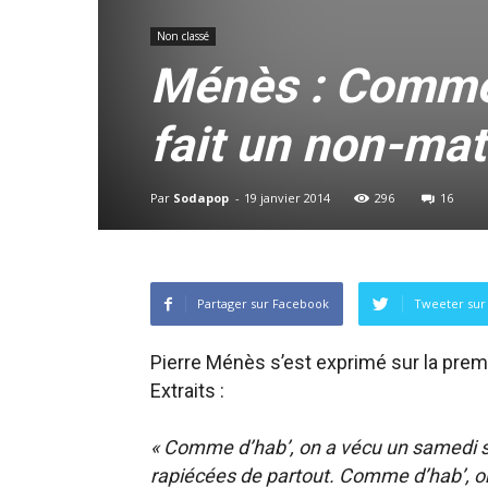
Non classé
Ménès : Comme 
fait un non-mat
Par
Sodapop
-
19 janvier 2014
296
16
Partager sur Facebook
Tweeter sur 
Pierre Ménès s’est exprimé sur la prem
Extraits :
« Comme d’hab’, on a vécu un samedi s
rapiécées de partout. Comme d’hab’, on