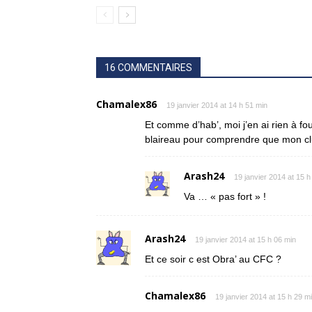
16 COMMENTAIRES
Chamalex86
19 janvier 2014 at 14 h 51 min
Et comme d’hab’, moi j’en ai rien à fo
blaireau pour comprendre que mon c
Arash24
19 janvier 2014 at 15 h
Va … « pas fort » !
Arash24
19 janvier 2014 at 15 h 06 min
Et ce soir c est Obra’ au CFC ?
Chamalex86
19 janvier 2014 at 15 h 29 m