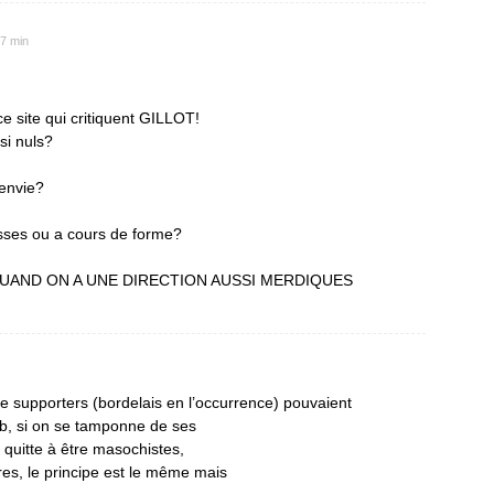
17 min
e site qui critiquent GILLOT!
si nuls?
 envie?
esses ou a cours de forme?
QUAND ON A UNE DIRECTION AUSSI MERDIQUES
de supporters (bordelais en l’occurrence) pouvaient
pub, si on se tamponne de ses
, quitte à être masochistes,
ires, le principe est le même mais