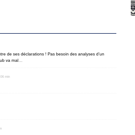
utre de ses déclarations ! Pas besoin des analyses d’un
lub va mal…
 06 min
in