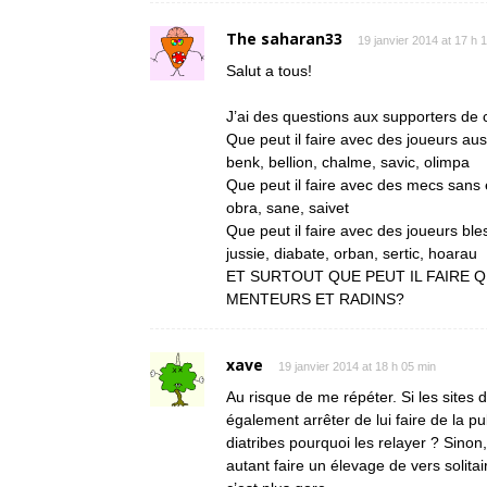
The saharan33
19 janvier 2014 at 17 h 
Salut a tous!
J’ai des questions aux supporters de c
Que peut il faire avec des joueurs aus
benk, bellion, chalme, savic, olimpa
Que peut il faire avec des mecs sans
obra, sane, saivet
Que peut il faire avec des joueurs bl
jussie, diabate, orban, sertic, hoarau
ET SURTOUT QUE PEUT IL FAIRE 
MENTEURS ET RADINS?
xave
19 janvier 2014 at 18 h 05 min
Au risque de me répéter. Si les sites 
également arrêter de lui faire de la 
diatribes pourquoi les relayer ? Sinon
autant faire un élevage de vers solita