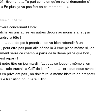
initivement … Tu pari combien qu’on va lui demander s’il
ire « En plus ça va pas fort en ce moment … »
2014 at 15 h 51 min
arrivera concernant Obra’ !
tchs les uns après les autres depuis au moins 2 ans , j ai
ndre la tête !
on paquet de pts à prendre , on va bien rebondir à un
, peut être pas pour allé pêcho la 3 ème place même si j en
ellement serré ce champ’ à partir de la 3eme place que bon ,
est reparti !
notre titre en jeu mardi , faut pas se louper , même si on
a capitale trustait la CdF de la même manière que nous avant l
s en privaient pas , on doit faire la même histoire de préparer
ie transition pour l ère Gillot !