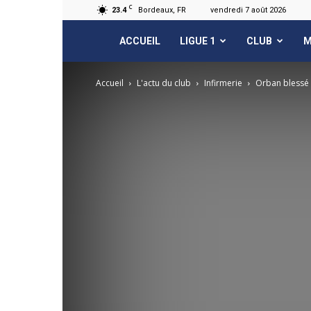
C
23.4
Bordeaux, FR
vendredi 7 août 2026
FCGB.net
ACCUEIL
LIGUE 1
CLUB
M
Accueil
L'actu du club
Infirmerie
Orban blessé