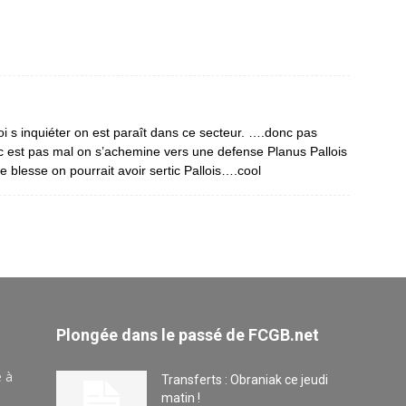
oi s inquiéter on est paraît dans ce secteur. ….donc pas
..c est pas mal on s’achemine vers une defense Planus Pallois
e blesse on pourrait avoir sertic Pallois….cool
Plongée dans le passé de FCGB.net
e à
Transferts : Obraniak ce jeudi
matin !