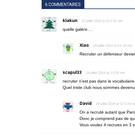
6 COMMENTAIRES
klakun
23 juillet 2014 at 22 h 51 min
quelle galére….
Xiao
24 juillet 2014 at 0 h 34 min
Recruter un défenseur devi
scapul33
24 juillet 2014 at 1 h 56 min
recruter n’est pas dans le vocabulai
Quel triste club nous sommes devenu
David
24 juillet 2014 at 12 h 20 m
On a recruté autant que Paris 
Donc je comprend pas de quo
Vous voulez 4 recrues en 3 