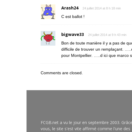
Arash24
24 juillet 2014 at 8 h 18 min
C est ballot !
bigwave33
24 juillet 2014 at 9 h 43 min
Bon de toute manière il y a pas de qu
difficile de trouver un remplaçant. …
pour Montpellier. …..d ici que marco s
Comments are closed.
FCGB.net a vu le jour en septembre 2003. Grâc
vous, le site s'est vite affirmé comme l'une des