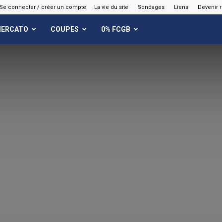
Se connecter / créer un compte
La vie du site
Sondages
Liens
Devenir 
ERCATO
COUPES
0% FCGB