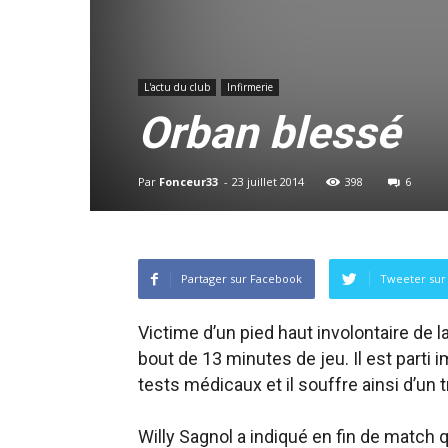
L'actu du club
Infirmerie
Orban blessé
Par
Fonceur33
-
23 juillet 2014
398
6
Partager sur Facebook
Tweeter sur 
Victime d’un pied haut involontaire de l
bout de 13 minutes de jeu. Il est part
tests médicaux et il souffre ainsi d’un 
Willy Sagnol a indiqué en fin de match 