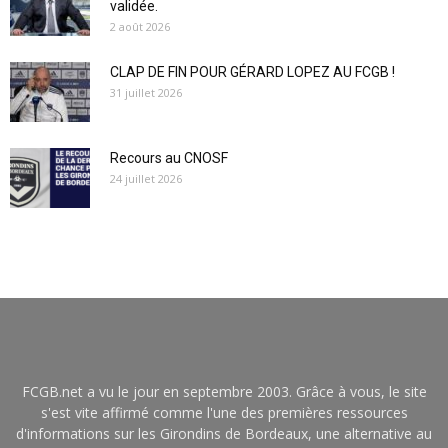
validée.
2 août 2026
CLAP DE FIN POUR GÉRARD LOPEZ AU FCGB !
31 juillet 2026
Recours au CNOSF
24 juillet 2026
FCGB.net a vu le jour en septembre 2003. Grâce à vous, le site
s'est vite affirmé comme l'une des premières ressources
d'informations sur les Girondins de Bordeaux, une alternative au