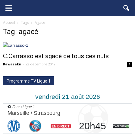
FCGB.net
Accueil
Tags
Agacé
Tag: agacé
C.Carrasso est agacé de tous ces nuls
Kawasakii
-
22 décembre 2012
1
Programme TV Ligue 1