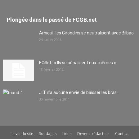
Plongée dans le passé de FCGB.net
Amical : les Girondins se neutralisent avec Bilbao
24 juillet 2016
F.Gillot : « Ils se pénalisent eux-mêmes »
18 février 2012
JLT n’a aucune envie de baisser les bras !
30 novembre 2011
La vie du site
Sondages
Liens
Devenir rédacteur
Contact