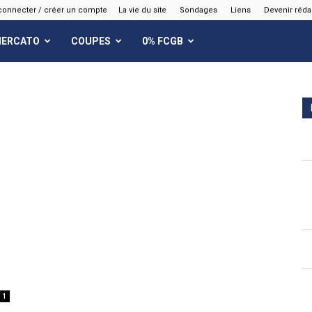
connecter / créer un compte
La vie du site
Sondages
Liens
Devenir réda
ERCATO
COUPES
0% FCGB
1