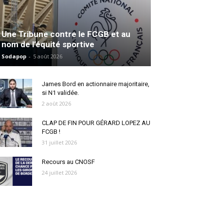
Une Tribune contre le FCGB et au
nom de l’équité sportive
Sodapop
-
5 août 2026
James Bord en actionnaire majoritaire,
si N1 validée.
2 août 2026
CLAP DE FIN POUR GÉRARD LOPEZ AU
FCGB !
31 juillet 2026
Recours au CNOSF
24 juillet 2026