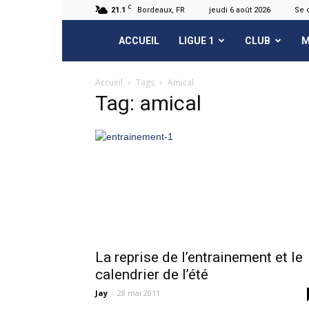
C
21.1
Bordeaux, FR
jeudi 6 août 2026
Se 
FCGB.net
ACCUEIL
LIGUE 1
CLUB
M
Accueil
Tags
Amical
Tag: amical
La reprise de l’entrainement et le
calendrier de l’été
Jay
-
28 mai 2011