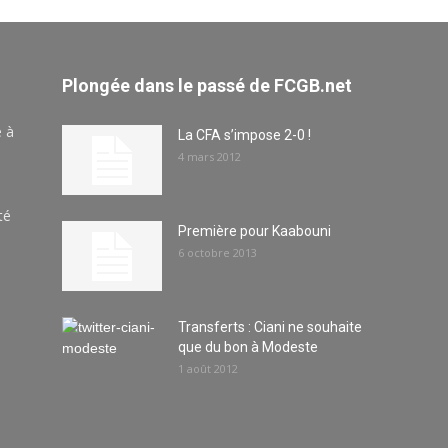
Plongée dans le passé de FCGB.net
e à
La CFA s’impose 2-0 !
4 mars 2012
té
Première pour Kaabouni
6 octobre 2013
Transferts : Ciani ne souhaite
que du bon à Modeste
1 août 2012