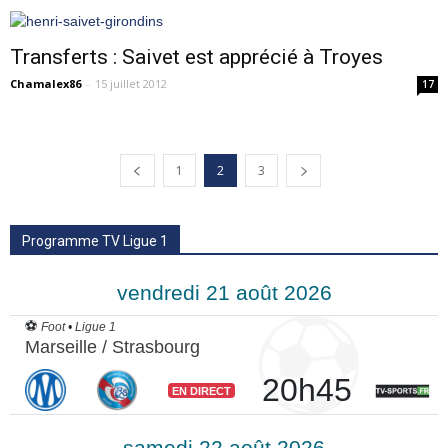
Transferts : Saivet est apprécié à Troyes
Chamalex86
-
15 juillet 2012
17
1
2
3
Programme TV Ligue 1