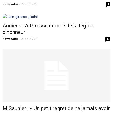
Kawasakii
-
27 août 2012
1
Anciens : A.Giresse décoré de la légion
d’honneur !
Kawasakii
-
20 août 2012
47
M.Saunier : « Un petit regret de ne jamais avoir