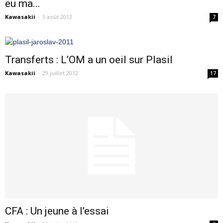
eu ma...
Kawasakii
-
5 août 2012
7
Transferts : L’OM a un oeil sur Plasil
Kawasakii
-
29 juillet 2012
17
CFA : Un jeune à l’essai