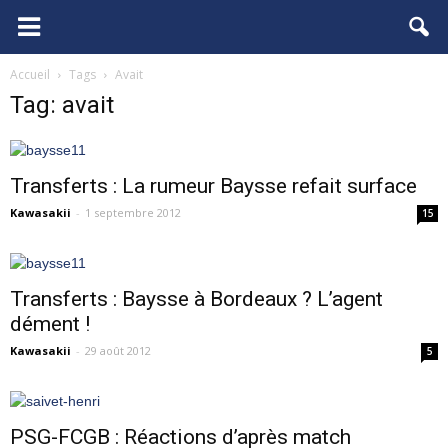
FCGB.net
Accueil
Tags
Avait
Tag: avait
Transferts : La rumeur Baysse refait surface
Kawasakii
-
1 septembre 2012
15
Transferts : Baysse à Bordeaux ? L’agent
dément !
Kawasakii
-
29 août 2012
5
PSG-FCGB : Réactions d’après match