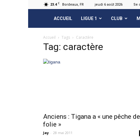
C
23.4
Bordeaux, FR
jeudi 6 août 2026
Se 
FCGB.net
ACCUEIL
LIGUE 1
CLUB
M
Accueil
Tags
Caractère
Tag: caractère
Anciens : Tigana a « une pêche de
folie »
Jay
-
28 mai 2011