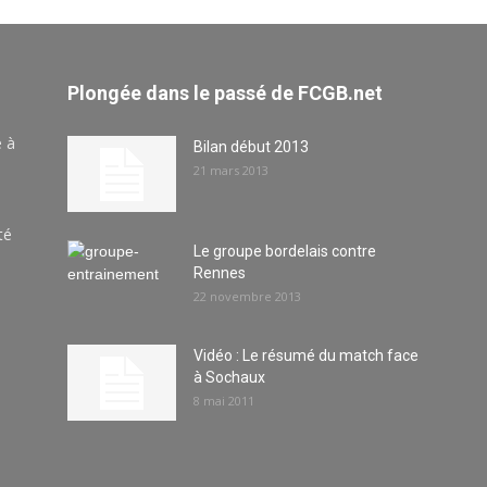
Plongée dans le passé de FCGB.net
e à
Bilan début 2013
21 mars 2013
té
Le groupe bordelais contre
Rennes
22 novembre 2013
Vidéo : Le résumé du match face
à Sochaux
8 mai 2011