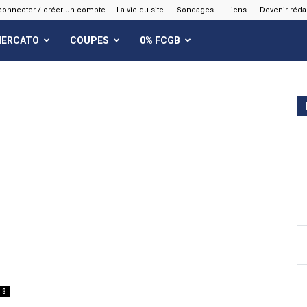
connecter / créer un compte
La vie du site
Sondages
Liens
Devenir réda
ERCATO
COUPES
0% FCGB
8