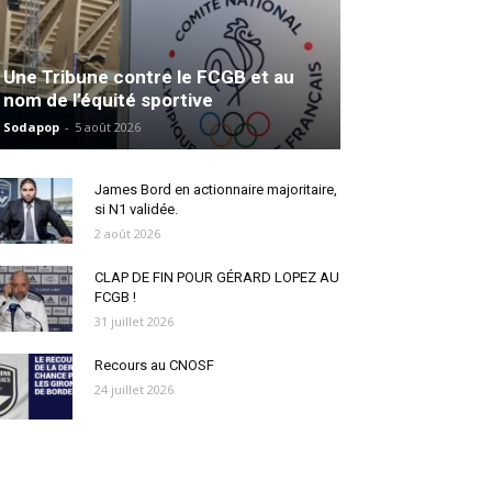
Une Tribune contre le FCGB et au
nom de l’équité sportive
Sodapop
-
5 août 2026
James Bord en actionnaire majoritaire,
si N1 validée.
2 août 2026
CLAP DE FIN POUR GÉRARD LOPEZ AU
FCGB !
31 juillet 2026
Recours au CNOSF
24 juillet 2026