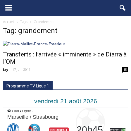
FCGB.net
Accueil
Tags
Grandement
Tag: grandement
Transferts : l’arrivée « imminente » de Diarra à
l’OM
Jay
-
17 juin 2011
15
Programme TV Ligue 1