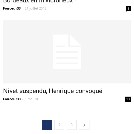
Bordeaux enfin victorieux !
Fonceur33
-
21 juillet 2013
8
Nivet suspendu, Henrique convoqué
Fonceur33
-
8 mai 2013
13
1
2
3