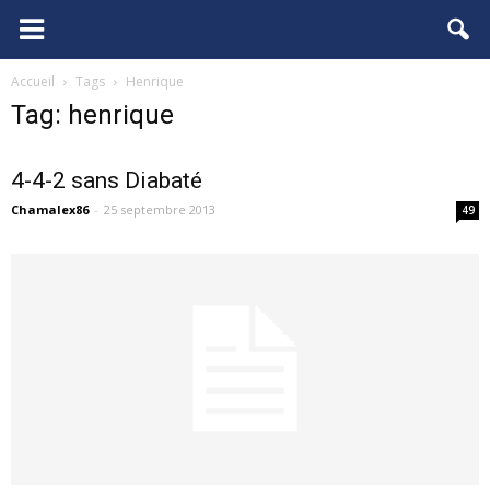
FCGB.net
Accueil
Tags
Henrique
Tag: henrique
4-4-2 sans Diabaté
Chamalex86
-
25 septembre 2013
49