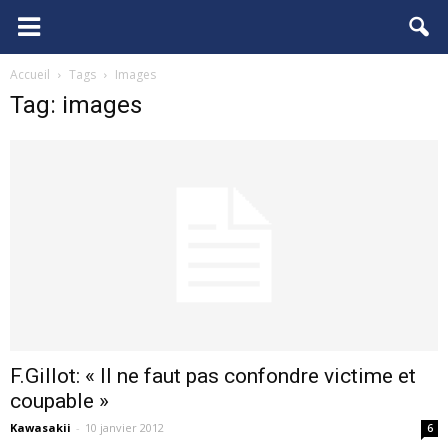
FCGB.net
Accueil
Tags
Images
Tag: images
F.Gillot: « Il ne faut pas confondre victime et
coupable »
Kawasakii
-
10 janvier 2012
6