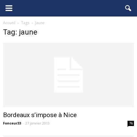
FCGB.net
Accueil
Tags
Jaune
Tag: jaune
Bordeaux s’impose à Nice
Fonceur33
-
27 janvier 2013
76