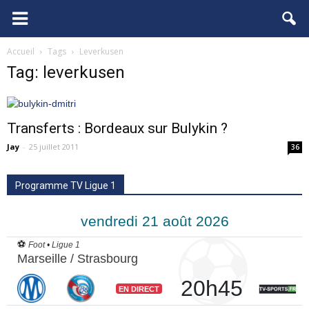
FCGB.net
Accueil
Tags
Leverkusen
Tag: leverkusen
Transferts : Bordeaux sur Bulykin ?
Jay
-
25 juillet 2011
36
Programme TV Ligue 1