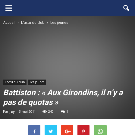
FCGB.net
Accueil
L'actu du club
Les jeunes
L'actu du club
Les jeunes
Battiston : « Aux Girondins, il n’y a
pas de quotas »
Par
Jay
-
3 mai 2011
240
1