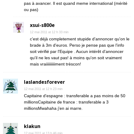
pas à avancer. Il est quand meme international (mérité
ou pas)
xsui-s800e
12 mai 2011 at 12 h 33 min
c'est déjà completement stupide d'annoncer qu'on le
brade à 3m d'euros. Perso je pense pas que l'info
soit vérifié par l'Equipe . Aucun intérêt d'annoncer
qu'il ne les vaut pas! à moins qu'on soit vraiment
mais vraiiiiiiiiiiment trèscon!
laslandesforever
12 mai 2011 at 12 h 23 min
Capitaine d'espagne : transferable a pas moins de 50
millionsCapitaine de france : transferable a 3
millionsMwahaha j'en ai marre.
klakun
12 mai 2011 at 13 h 46 min