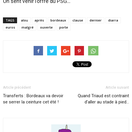
On sent venir l’offre du PSG…
TAGS
alou
après
bordeaux
clause
dernier
diarra
euros
malgré
ouverte
porte
Article précédent
Article suivant
Transferts : Bordeaux va devoir
Quand Triaud est contraint
se serrer la ceinture cet été !
d’aller au stade à pied…