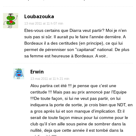
Loubazouka
13 mai 2011 at 11 h 07 min
Etes-vous certains que Diarra veut partir? Moi je n'en
suis pas si sûr. Il aurait pu le faire l'année dernière. A
Bordeaux il a des certitudes (en principe), ce qui lui
permet de pérenniser son "capitanat" national. De plus
sa femme est heureuse à Bordeaux. A voir..
Erwin
13 mai 2011 at 11 h 21 min
Alou partira cet été !!! je pense que c'est une
certitude !!! Mais pas au prix annoncé par l'Equipe
!!!De toute façon, si lui ne veut pas partir, on lui
indiquera la porte de sortie, je crois bien que NDT, en
a gros après lui et son manque d'implication. Et il
serait de toute façon mieux pour lui comme pour le
club qu'il s'en aille sous peine de sombrer dans la
nullité, deja que cette année il est tombé dans la