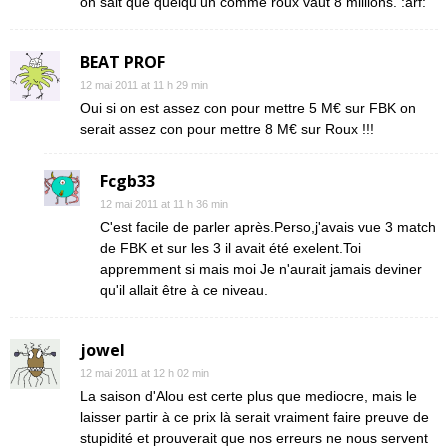
on sait que quelqu'un comme roux vaut 8 millions. :arf:
BEAT PROF
12 mai 2011 at 11 h 29 min
Oui si on est assez con pour mettre 5 M€ sur FBK on
serait assez con pour mettre 8 M€ sur Roux !!!
Fcgb33
12 mai 2011 at 11 h 36 min
C'est facile de parler après.Perso,j'avais vue 3 match
de FBK et sur les 3 il avait été exelent.Toi
appremment si mais moi Je n'aurait jamais deviner
qu'il allait être à ce niveau.
jowel
12 mai 2011 at 12 h 02 min
La saison d'Alou est certe plus que mediocre, mais le
laisser partir à ce prix là serait vraiment faire preuve de
stupidité et prouverait que nos erreurs ne nous servent