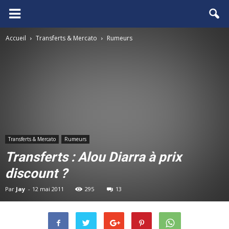
FCGB.net
Accueil
Transferts & Mercato
Rumeurs
Transferts & Mercato
Rumeurs
Transferts : Alou Diarra à prix
discount ?
Par
Jay
-
12 mai 2011
295
13