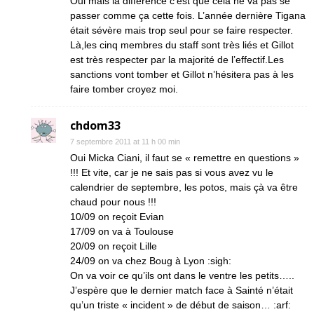
Oui mais la différence c’est que cela ne va pas se
passer comme ça cette fois. L’année dernière Tigana
était sévère mais trop seul pour se faire respecter.
Là,les cinq membres du staff sont très liés et Gillot
est très respecter par la majorité de l’effectif.Les
sanctions vont tomber et Gillot n’hésitera pas à les
faire tomber croyez moi.
chdom33
7 septembre 2011 at 11 h 00 min
Oui Micka Ciani, il faut se « remettre en questions »
!!! Et vite, car je ne sais pas si vous avez vu le
calendrier de septembre, les potos, mais çà va être
chaud pour nous !!!
10/09 on reçoit Evian
17/09 on va à Toulouse
20/09 on reçoit Lille
24/09 on va chez Boug à Lyon :sigh:
On va voir ce qu’ils ont dans le ventre les petits…..
J’espère que le dernier match face à Sainté n’était
qu’un triste « incident » de début de saison… :arf: