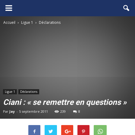
FCGB.net
Accueil
Ligue 1
Déclarations
Ligue 1
Déclarations
Ciani : « se remettre en questions »
Par
Jay
-
5 septembre 2011
239
8