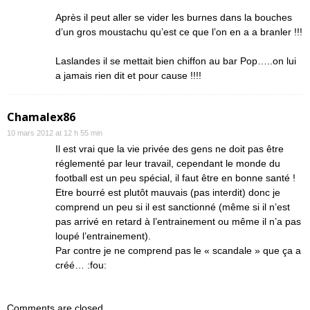
Après il peut aller se vider les burnes dans la bouches
d’un gros moustachu qu’est ce que l’on en a a branler !!!
Laslandes il se mettait bien chiffon au bar Pop…..on lui
a jamais rien dit et pour cause !!!!
Chamalex86
10 mars 2012 at 12 h 55 min
Il est vrai que la vie privée des gens ne doit pas être
réglementé par leur travail, cependant le monde du
football est un peu spécial, il faut être en bonne santé !
Etre bourré est plutôt mauvais (pas interdit) donc je
comprend un peu si il est sanctionné (même si il n’est
pas arrivé en retard à l’entrainement ou même il n’a pas
loupé l’entrainement).
Par contre je ne comprend pas le « scandale » que ça a
créé… :fou:
Comments are closed.