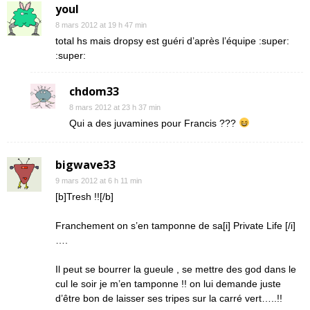
youl
8 mars 2012 at 19 h 47 min
total hs mais dropsy est guéri d’après l’équipe :super:
:super:
chdom33
8 mars 2012 at 23 h 37 min
Qui a des juvamines pour Francis ???
bigwave33
9 mars 2012 at 6 h 11 min
[b]Tresh !![/b]
Franchement on s’en tamponne de sa[i] Private Life [/i]
….
Il peut se bourrer la gueule , se mettre des god dans le
cul le soir je m’en tamponne !! on lui demande juste
d’être bon de laisser ses tripes sur la carré vert…..!!