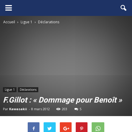
FCGB.net
Accueil
Ligue 1
Déclarations
Ligue 1
Déclarations
F.Gillot : « Dommage pour Benoît »
Par
Kawasakii
-
8 mars 2012
203
5