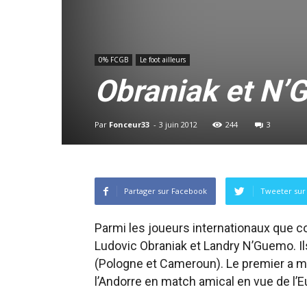
0% FCGB
Le foot ailleurs
Obraniak et N’
Par
Fonceur33
-
3 juin 2012
244
3
Partager sur Facebook
Tweeter sur 
Parmi les joueurs internationaux que c
Ludovic Obraniak et Landry N’Guemo. Il
(Pologne et Cameroun). Le premier a m
l’Andorre en match amical en vue de l’E