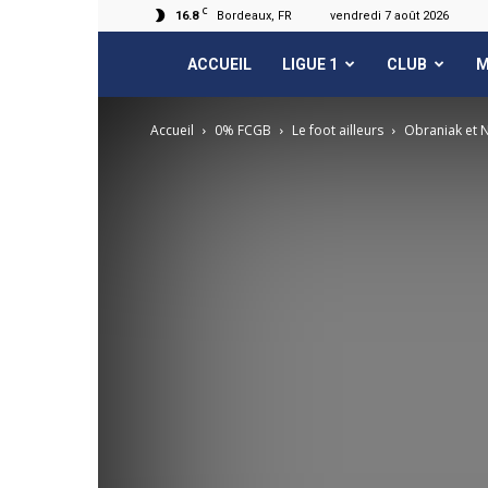
C
16.8
Bordeaux, FR
vendredi 7 août 2026
FCGB.net
ACCUEIL
LIGUE 1
CLUB
M
Accueil
0% FCGB
Le foot ailleurs
Obraniak et 