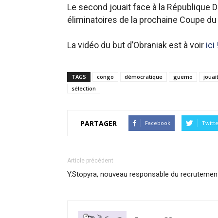
Le second jouait face à la République
éliminatoires de la prochaine Coupe du
La vidéo du but d’Obraniak est à voir
ici 
TAGS
congo
démocratique
guemo
jouai
sélection
PARTAGER
Facebook
Twitt
Article précédent
Y.Stopyra, nouveau responsable du recrutemen