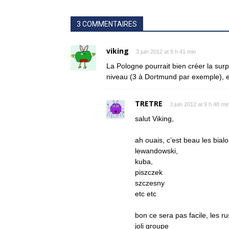
3 COMMENTAIRES
viking
3 juin 2012 at 9 h 41 min
La Pologne pourrait bien créer la surpr
niveau (3 à Dortmund par exemple), e
TRETRE
3 juin 2012 at 9 h 48 mi
salut Viking,
ah ouais, c’est beau les bial
lewandowski,
kuba,
piszczek
szczesny
etc etc
bon ce sera pas facile, les r
joli groupe