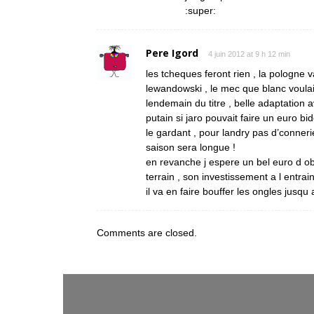
:super:
Pere Igord
4 juin 2012 at 9 h 12 min
les tcheques feront rien , la pologne 
lewandowski , le mec que blanc voulai
lendemain du titre , belle adaptation 
putain si jaro pouvait faire un euro bi
le gardant , pour landry pas d’conneri
saison sera longue !
en revanche j espere un bel euro d obran
terrain , son investissement a l entrai
il va en faire bouffer les ongles jusqu 
Comments are closed.