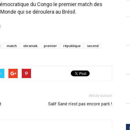
 Démocratique du Congo le premier match des
 Monde qui se déroulera au Brésil.
!
t
match
obraniak
premier
république
second
er
Article suivant
t
Salif Sané n’est pas encore parti !