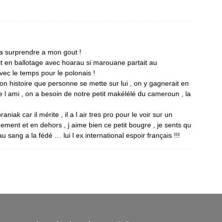
va surprendre a mon gout !
t en ballotage avec hoarau si marouane partait au
avec le temps pour le polonais !
don histoire que personne se mette sur lui , on y gagnerait en
e l ami , on a besoin de notre petit makélélé du cameroun , la
iak car il mérite , il a l air tres pro pour le voir sur un
nement et en dehors , j aime bien ce petit bougre , je sents qu
au sang a la fédé … lui l ex international espoir français !!!