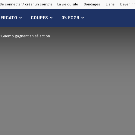
Se connecter / créer un compte
La vie du site
Sondages
Liens
Devenir 
ERCATO
COUPES
0% FCGB
N’Guemo gagnent en sélection