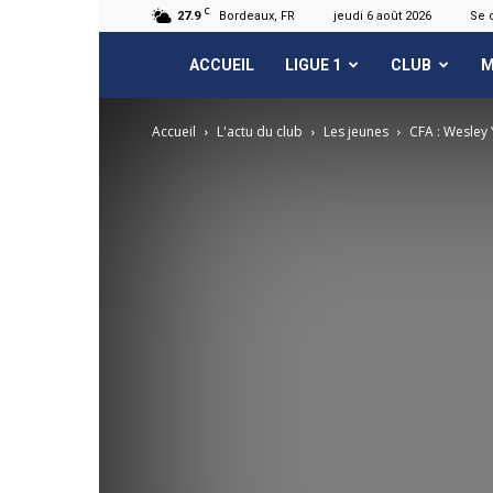
C
27.9
Bordeaux, FR
jeudi 6 août 2026
Se 
FCGB.net
ACCUEIL
LIGUE 1
CLUB
M
Accueil
L'actu du club
Les jeunes
CFA : Wesley 