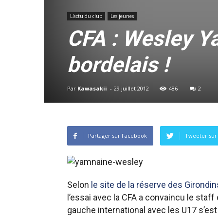
L'actu du club
Les jeunes
CFA : Wesley Y
bordelais !
Par
Kawasakii
-
29 juillet 2012
486
2
Partager sur Facebook
Tweeter sur 
Selon
le site de la réserve des Girondi
l’essai avec la CFA a convaincu le staff 
gauche international avec les U17 s’est