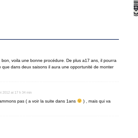
uvé bon, voila une bonne procédure. De plus a17 ans, il pourra
re que dans deux saisons il aura une opportunité de monter
let 2012 at 17 h 34 min
flammons pas ( a voir la suite dans 1ans
) , mais qui va