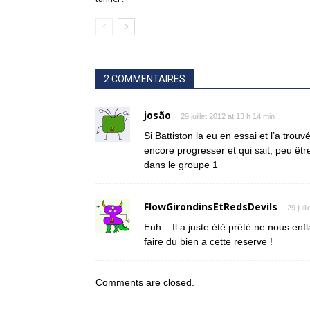
2 COMMENTAIRES
josão
29 juillet 2012 at 13 h 14 min
Si Battiston la eu en essai et l’a tro
encore progresser et qui sait, peu êt
dans le groupe 1
FlowGirondinsEtRedsDevils
29 juil
Euh .. Il a juste été prêté ne nous en
faire du bien a cette reserve !
Comments are closed.