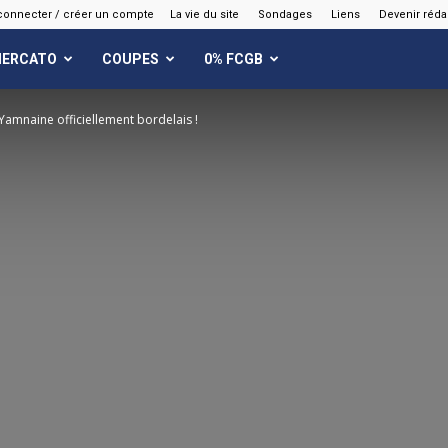
connecter / créer un compte
La vie du site
Sondages
Liens
Devenir réda
ERCATO
COUPES
0% FCGB
Yamnaine officiellement bordelais !