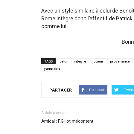
Avec un style similaire à celui de Beno
Rome intègre donc l’effectif de Patrick 
comme lui.
Bonne
TAGS
celui
intègre
joueur
provenance
yamnaine
PARTAGER
Facebook
Twitt
Article précédent
Amical : F.Gillot mécontent