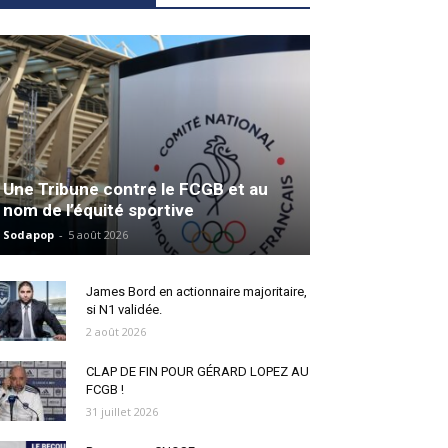
Une Tribune contre le FCGB et au
nom de l’équité sportive
Sodapop
-
5 août 2026
James Bord en actionnaire majoritaire,
si N1 validée.
2 août 2026
CLAP DE FIN POUR GÉRARD LOPEZ AU
FCGB !
31 juillet 2026