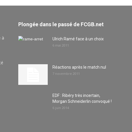
Plongée dans le passé de FCGB.net
e à
Ulrich Ramé face à un choix
6 mai 2011
té
Réactions après le match nul
7 novembre 2011
EDF : Ribéry très incertain,
Morgan Schneiderlin convoqué !
6 juin 2014