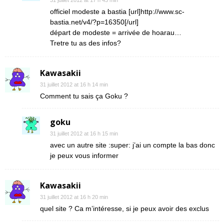
31 juillet 2012 at 17 h 43 min
officiel modeste a bastia [url]http://www.sc-
bastia.net/v4/?p=16350[/url]
départ de modeste = arrivée de hoarau…
Tretre tu as des infos?
Kawasakii
31 juillet 2012 at 16 h 14 min
Comment tu sais ça Goku ?
goku
31 juillet 2012 at 16 h 15 min
avec un autre site :super: j’ai un compte la bas donc
je peux vous informer
Kawasakii
31 juillet 2012 at 16 h 20 min
quel site ? Ca m’intéresse, si je peux avoir des exclus