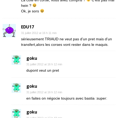
La côte en corse, vous avez compris ?
C’est pas mal
hein ?
Ok, je sors
EDU17
31 juillet 2012 at 16 h 11 min
sérieusement TRIAUD ne veut pas d’un pret mais d’un
transfert,alors les corses vont rester dans le maquis.
goku
31 juillet 2012 at 16 h 12 min
dupont veut un pret
goku
31 juillet 2012 at 16 h 12 min
en faites on négocie toujours avec bastia :super:
goku