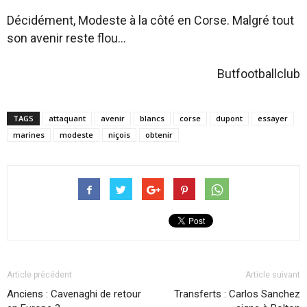
Décidément, Modeste à la côté en Corse. Malgré tout
son avenir reste flou…
Butfootballclub
TAGS
attaquant
avenir
blancs
corse
dupont
essayer
marines
modeste
niçois
obtenir
Article précédent
Article suivant
Anciens : Cavenaghi de retour
Transferts : Carlos Sanchez