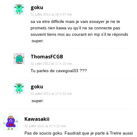
goku
31 juillet 2012 at 16 h 57 min
sa va etre difficile mais je vais essayer je ne te
promets rien kawa vu qu’il ne se connecte pas
souvent tiens moi au courant en mp s’il te réponds
:super:
ThomasFCGB
31 juillet 2012 at 17 h 10 min
Tu parles de cavegoal33 ???
goku
31 juillet 2012 at 17 h 23 min
:super:
Kawasakii
31 juillet 2012 at 17 h 12 min
Pas de soucis goku. Faudrait que je parle à Tretre aussi