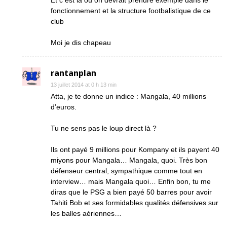
Et c est la ou on devrait prendre exemple dans le
fonctionnement et la structure footbalistique de ce
club
Moi je dis chapeau
rantanplan
13 juillet 2014 at 0 h 13 min
Atta, je te donne un indice : Mangala, 40 millions
d’euros.
Tu ne sens pas le loup direct là ?
Ils ont payé 9 millions pour Kompany et ils payent 40
miyons pour Mangala… Mangala, quoi. Très bon
défenseur central, sympathique comme tout en
interview… mais Mangala quoi… Enfin bon, tu me
diras que le PSG a bien payé 50 barres pour avoir
Tahiti Bob et ses formidables qualités défensives sur
les balles aériennes…