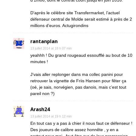
d’1m86, dont le contrat court jusqu’en juin 2016.
D’après le célèbre site Transfermarket, l’actuel
défenseur central de Molde serait estimé à près de 2
millions d’euros. Actugirondins
rantanplan
13 juillet 2014 at 18 h 07 min
yeahhh ! Du grand rougeaud essoufflé au bout de 10
minutes !
J’vais aller replonger dans ma collec panini pour
retrouver la vignette de Friis Hansen pour fêter ça
(oé, je sais, norvégien, pas danois, mais c’est tout
pareil non ?)
Arash24
13 juillet 2014 at 19 h 12 min
En tout cas y a pas à chier il nous faut ce défenseur !
Des joueurs de calibre assez honnête , y en a