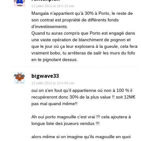
12 juillet 2014 at 18 h 14 min
Mangala n’appartient qu’à 30% à Porto, le reste de
son contrat est propriété de différents fonds
d’investissements.
Quand tu auras compris que Porto est engagé dans
une vaste opération de blanchiment de pognon et
que le jour où ça leur explosera à la gueule, cela fera
vraiment bobo, tu arrêteras de salir les murs du fofo
en te pignolant dessus.
bigwave33
12 juillet 2014 at 19 h 04 min
oui on s’en fout qu’il appartienne où non à 100 % il
recupèreront donc 30% de la plus value !! soit 12M€
pas mal quand même!!
Ah oui porto magouille c’est vrai !!! cela ajoutera à
longue liste des joueurs vendus !!!
alors même si on imagine qu’ils magouille en quoi