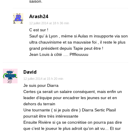
saison.
Arash24
12 juillet 2014 at 18 h 36 min
C est sur !
Sauf qu’ à Lyon , mème si Aulas m insupporte via son
ultra chauvinisme et sa mauvaise foi , il reste le plus
grand président depuis Tapie peut être !
Jean Louis à côté …. Pfffiouuuu
David
12 juillet 2014 at 15 h 20 min
Je suis pour Diarra
Certes ça serait un salaire conséquent, mais enfin un
leader d’équipe pour encadrer les jeunes sur et en
dehors du terrain
Une tournante ( si je puis dire ) Diarra Sertic Plasil
pourrait être très intéressante
Ensuite Rivière si ça se concrétise on pourra pas dire
que c’est le joueur le plus adroit qu’on ait vu… Et sur