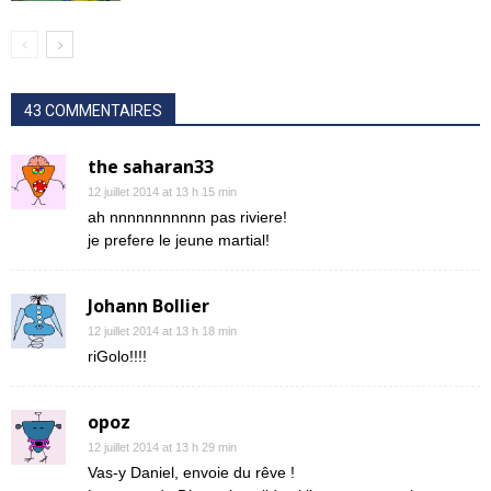
43 COMMENTAIRES
the saharan33
12 juillet 2014 at 13 h 15 min
ah nnnnnnnnnnn pas riviere!
je prefere le jeune martial!
Johann Bollier
12 juillet 2014 at 13 h 18 min
riGolo!!!!
opoz
12 juillet 2014 at 13 h 29 min
Vas-y Daniel, envoie du rêve !