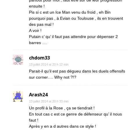
partout pour moi , faut être sur de leur progression
ensuite !
Pis si c est un Ice Man venu du froid , eh Bin
pourquoi pas , à Evian ou Toulouse , ils en trouvent
des pas mal !
A voir !
Putain c’ qu’ il faut pas attendre pour dépenser 2
barres ….
chdom33
13 juillet 2014 at 20 h 12 min
Parait-il qu’il est pas dégueu dans les duels offensifs
sur corner…. Why not ?!?
Arash24
13 juillet 2014 at 20 h 33 min
Un profil à la Rose , ça se tiendrait !
En tout cas c est ce genre de défenseur qu’ il nous
faut !
Après y en a d autres dans ce style !