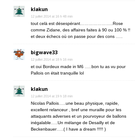
klakun
12 juillet 2014 at 16 h 48 min
tout celà est désespérant…………………..Rose
comme Zidane, des affaires faites à 90 ou 100 % !!
et deux échecs où on passe pour des cons …..
bigwave33
12 juillet 2014 at 18 h 16 min
et oui Bordeux made in M6 …..bon tu as vu pour
Pallois on était tranquille lol
klakun
12 juillet 2014 at 19 h 18 min
Nicolas Pallois…..une beau physique, rapide,
excellent relanceur , bref une muraille pour les
attaquants adverses et un pourvoyeur de ballons
inégalable…..Un mélange de Desailly et de
Beckenbauer…..( I have a dream !!!!! )