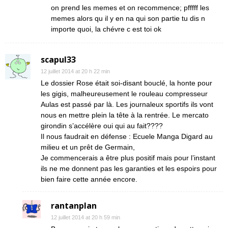
on prend les memes et on recommence; pfffff les
memes alors qu il y en na qui son partie tu dis n
importe quoi, la chévre c est toi ok
scapul33
12 juillet 2014 at 20 h 22 min
Le dossier Rose était soi-disant bouclé, la honte pour
les gigis, malheureusement le rouleau compresseur
Aulas est passé par là. Les journaleux sportifs ils vont
nous en mettre plein la tête à la rentrée. Le mercato
girondin s’accélère oui qui au fait????
Il nous faudrait en défense : Ecuele Manga Digard au
milieu et un prêt de Germain,
Je commencerais a être plus positif mais pour l’instant
ils ne me donnent pas les garanties et les espoirs pour
bien faire cette année encore.
rantanplan
12 juillet 2014 at 20 h 59 min