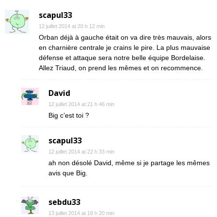
scapul33
12 juillet 2014 at 20 h 12 min
Orban déjà à gauche était on va dire très mauvais, alors
en charnière centrale je crains le pire. La plus mauvaise
défense et attaque sera notre belle équipe Bordelaise.
Allez Triaud, on prend les mêmes et on recommence.
David
12 juillet 2014 at 21 h 46 min
Big c’est toi ?
scapul33
12 juillet 2014 at 22 h 33 min
ah non désolé David, même si je partage les mêmes
avis que Big.
sebdu33
13 juillet 2014 at 18 h 20 min