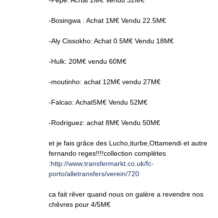
-Pepe: Achat 2M€ Vendu 32M€
-Bosingwa : Achat 1M€ Vendu 22.5M€
-Aly Cissokho: Achat 0.5M€ Vendu 18M€
-Hulk: 20M€ vendu 60M€
-moutinho: achat 12M€ vendu 27M€
-Falcao: Achat5M€ Vendu 52M€
-Rodriguez: achat 8M€ Vendu 50M€
et je fais grâce des Lucho,iturbe,Ottamendi et autre
fernando reges!!!!collection complètes
:
http://www.transfermarkt.co.uk/fc-
porto/alletransfers/verein/720
ca fait rêver quand nous on galère a revendre nos
chêvres pour 4/5M€