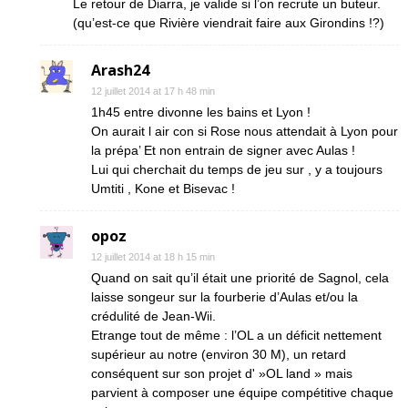
Le retour de Diarra, je valide si l’on recrute un buteur.
(qu’est-ce que Rivière viendrait faire aux Girondins !?)
Arash24
12 juillet 2014 at 17 h 48 min
1h45 entre divonne les bains et Lyon !
On aurait l air con si Rose nous attendait à Lyon pour
la prépa’ Et non entrain de signer avec Aulas !
Lui qui cherchait du temps de jeu sur , y a toujours
Umtiti , Kone et Bisevac !
opoz
12 juillet 2014 at 18 h 15 min
Quand on sait qu’il était une priorité de Sagnol, cela
laisse songeur sur la fourberie d’Aulas et/ou la
crédulité de Jean-Wii.
Etrange tout de même : l’OL a un déficit nettement
supérieur au notre (environ 30 M), un retard
conséquent sur son projet d' »OL land » mais
parvient à composer une équipe compétitive chaque