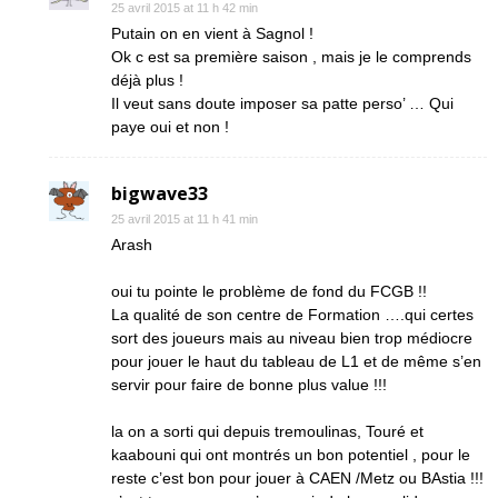
25 avril 2015 at 11 h 42 min
Putain on en vient à Sagnol !
Ok c est sa première saison , mais je le comprends
déjà plus !
Il veut sans doute imposer sa patte perso’ … Qui
paye oui et non !
bigwave33
25 avril 2015 at 11 h 41 min
Arash
oui tu pointe le problème de fond du FCGB !!
La qualité de son centre de Formation ….qui certes
sort des joueurs mais au niveau bien trop médiocre
pour jouer le haut du tableau de L1 et de même s’en
servir pour faire de bonne plus value !!!
la on a sorti qui depuis tremoulinas, Touré et
kaabouni qui ont montrés un bon potentiel , pour le
reste c’est bon pour jouer à CAEN /Metz ou BAstia !!!