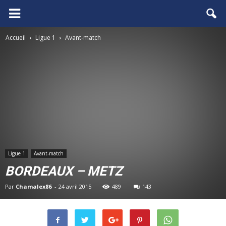
FCGB.net
Accueil
Ligue 1
Avant-match
Ligue 1
Avant-match
BORDEAUX – METZ
Par
Chamalex86
-
24 avril 2015
489
143