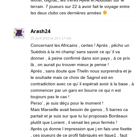
Morel, Gignac, les frères Ayew et Abdullah sur le
terrain. 7 joueurs sur 22 à avoir fait le voyage entre
les deux clubs ces dernières années
Arash24
25 avril 2015 at 10 h 17 min
Concernant les Africains , certes ! Après , pêcho un
Suédois à la mi champ’ sans savoir ce qu’ il va
donner , à peine confirmé dans son pays , à ce prix
là , on aurait pu trouver mieux je pense !
Après , sans doute que Thelin nous surprendra et je
le souhaite mais ce choix de Sagnol est en
contradiction avec ce qu’ il espérait avoir à la base , à
commencer par un gars en bourre ce qui n est
toujours pas le cas !
Perso’ , je suis déçu pour le moment !
Mais Marseille avait besoin de ganos , 5 barres ca
partait et je suis sur que tu lui proposais Bordeaux
plutôt que Lorient , il venait les yeux fermés !
Après ça donne l impression que j en fais une fixette
, ces joueurs de ce profil fabriqués en ligue1 , faut