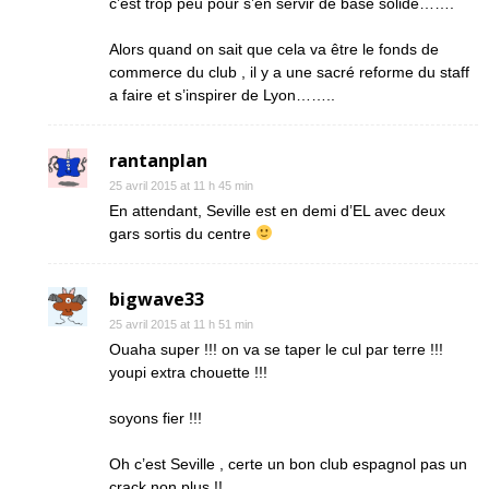
c’est trop peu pour s’en servir de base solide…….
Alors quand on sait que cela va être le fonds de
commerce du club , il y a une sacré reforme du staff
a faire et s’inspirer de Lyon……..
rantanplan
25 avril 2015 at 11 h 45 min
En attendant, Seville est en demi d’EL avec deux
gars sortis du centre
bigwave33
25 avril 2015 at 11 h 51 min
Ouaha super !!! on va se taper le cul par terre !!!
youpi extra chouette !!!
soyons fier !!!
Oh c’est Seville , certe un bon club espagnol pas un
crack non plus !!