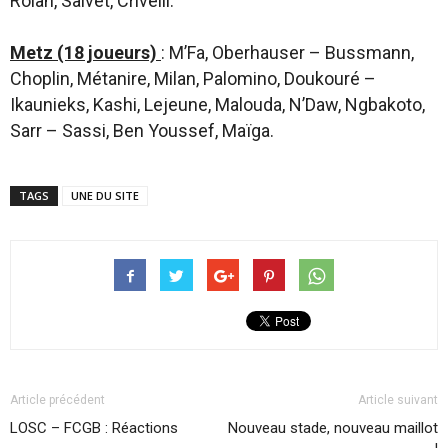
Rolan, Saivet, Crivelli.
Metz (18 joueurs)
: M’Fa, Oberhauser – Bussmann,
Choplin, Métanire, Milan, Palomino, Doukouré –
Ikaunieks, Kashi, Lejeune, Malouda, N’Daw, Ngbakoto,
Sarr – Sassi, Ben Youssef, Maïga.
TAGS
UNE DU SITE
Article précédent
Article suivant
LOSC – FCGB : Réactions
Nouveau stade, nouveau maillot