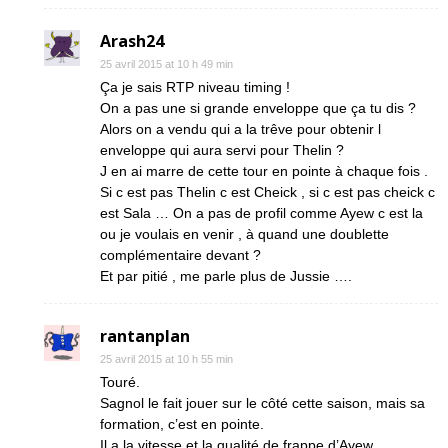
Arash24
25 avril 2015 at 10 h 49 min
Ça je sais RTP niveau timing !
On a pas une si grande enveloppe que ça tu dis ?
Alors on a vendu qui a la trêve pour obtenir l
enveloppe qui aura servi pour Thelin ?
J en ai marre de cette tour en pointe à chaque fois .
Si c est pas Thelin c est Cheick , si c est pas cheick c
est Sala … On a pas de profil comme Ayew c est la
ou je voulais en venir , à quand une doublette
complémentaire devant ?
Et par pitié , me parle plus de Jussie ….
rantanplan
25 avril 2015 at 10 h 55 min
Touré.
Sagnol le fait jouer sur le côté cette saison, mais sa
formation, c’est en pointe.
Il a la vitesse et la qualité de frappe d’Ayew.