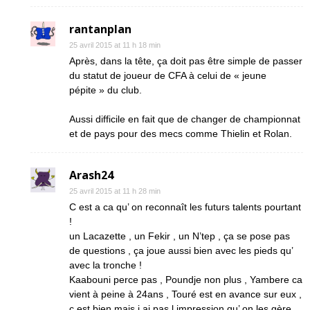
rantanplan
25 avril 2015 at 11 h 18 min
Après, dans la tête, ça doit pas être simple de passer
du statut de joueur de CFA à celui de « jeune
pépite » du club.
Aussi difficile en fait que de changer de championnat
et de pays pour des mecs comme Thielin et Rolan.
Arash24
25 avril 2015 at 11 h 28 min
C est a ca qu’ on reconnaît les futurs talents pourtant
!
un Lacazette , un Fekir , un N’tep , ça se pose pas
de questions , ça joue aussi bien avec les pieds qu’
avec la tronche !
Kaabouni perce pas , Poundje non plus , Yambere ca
vient à peine à 24ans , Touré est en avance sur eux ,
c est bien mais j ai pas l impression qu’ on les gère