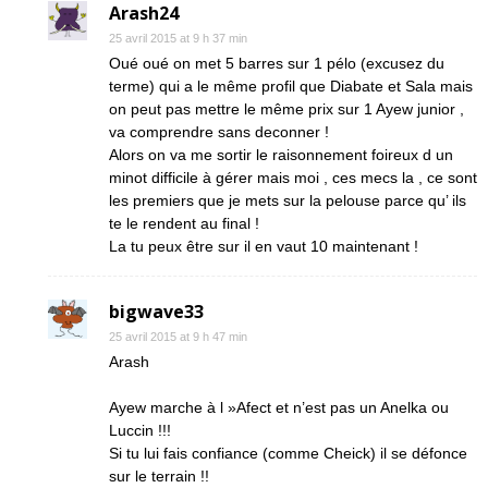
Arash24
25 avril 2015 at 9 h 37 min
Oué oué on met 5 barres sur 1 pélo (excusez du
terme) qui a le même profil que Diabate et Sala mais
on peut pas mettre le même prix sur 1 Ayew junior ,
va comprendre sans deconner !
Alors on va me sortir le raisonnement foireux d un
minot difficile à gérer mais moi , ces mecs la , ce sont
les premiers que je mets sur la pelouse parce qu’ ils
te le rendent au final !
La tu peux être sur il en vaut 10 maintenant !
bigwave33
25 avril 2015 at 9 h 47 min
Arash
Ayew marche à l »Afect et n’est pas un Anelka ou
Luccin !!!
Si tu lui fais confiance (comme Cheick) il se défonce
sur le terrain !!