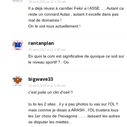
25 avril 2015 at 12 h 24 min
Il a déjà réussi à carotter Fekir a l ASSE …. Autant ca
reste un connard Aulas , autant il excelle dans pas
mal de domaines !
On le voit tous actuellement !
rantanplan
25 avril 2015 at 11 h 58 min
En quoi la com est significative de quoique ce soit sur
le niveau sportif ?.. Oo
bigwave33
25 avril 2015 at 11 h 59 min
c’est juste un clin d’oeil !!
tu lis les 2 sites , il y a pas photos tu vas sur l’OL !!
mais comme je disais a ARASH , l’OL trustera tous
les 1er choix de l’hexagone……..laissant les autres
se disputer les miettes…