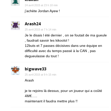
24 avril 2015 at 23 h 10 min
j’achète Jordan Ayew !
Arash24
25 avril 2015 at 7 h 14 min
Je le disais l été dernier , on se foutait de ma gueule
, faudrait savoir les kikoolol !
12buts et 7 passes décisives dans une équipe en
difficulté avec du temps passé à la CAN , pas
degueulasse du tout !
bigwave33
25 avril 2015 at 9 h 15 min
Arash
je te rejoins là dessus, pour un joueur qui a coûté
4M€…..
maintenant il faudra mettre plus !!