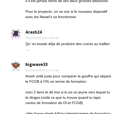
Il s’est jamais remis de ses deux grosses blessures.
Pour le proyecto, on va voir si le nouveau dispositif
avec les Newel’s va fonctionner.
Arash24
25 avril 2015 at 11 h 43 min
Qu’ on essaie déjà de produire des cracks au haillan
….
bigwave33
25 avril 2015 at 11 h 47 min
Arash voilà juste pour comparer le gouffre qui sépare
le FCGB à l’OL en terme de formation :
voici 2 liens et dit moi si tu es un jeune vers lequel tu
te diriges:(voilà ce que tu trouve quand tu tape
centre de formation de Ol et FCGB)
-http://www.olweb.fr/fr/academie/centre-de-formation-