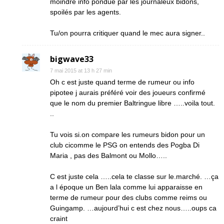
moindre info pondue par les journaleux bidons,
spoilés par les agents.
Tu/on pourra critiquer quand le mec aura signer..
bigwave33
7 mai 2015 at 13 h 27 min
Oh c est juste quand terme de rumeur ou info
pipotee j aurais préféré voir des joueurs confirmé
que le nom du premier Baltringue libre …..voila tout.
..
Tu vois si.on compare les rumeurs bidon pour un
club cicomme le PSG on entends des Pogba Di
Maria , pas des Balmont ou Mollo…..
C est juste cela …..cela te classe sur le.marché. …ça
a l époque un Ben lala comme lui apparaisse en
terme de rumeur pour des clubs comme reims ou
Guingamp. …aujourd’hui c est chez nous…..oups ca
craint