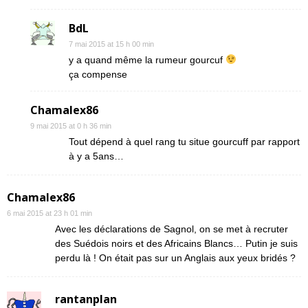
BdL
7 mai 2015 at 15 h 00 min
y a quand même la rumeur gourcuf
ça compense
Chamalex86
9 mai 2015 at 0 h 36 min
Tout dépend à quel rang tu situe gourcuff par rapport
à y a 5ans…
Chamalex86
6 mai 2015 at 23 h 01 min
Avec les déclarations de Sagnol, on se met à recruter
des Suédois noirs et des Africains Blancs… Putin je suis
perdu là ! On était pas sur un Anglais aux yeux bridés ?
rantanplan