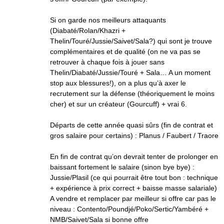
Si on garde nos meilleurs attaquants
(Diabaté/Rolan/Khazri +
Thelin/Touré/Jussie/Saivet/Sala?) qui sont je trouve
complémentaires et de qualité (on ne va pas se
retrouver à chaque fois à jouer sans
Thelin/Diabaté/Jussie/Touré + Sala… A un moment
stop aux blessures!), on a plus qu’à axer le
recrutement sur la défense (théoriquement le moins
cher) et sur un créateur (Gourcuff) + vrai 6.
Départs de cette année quasi sûrs (fin de contrat et
gros salaire pour certains) : Planus / Faubert / Traore
En fin de contrat qu’on devrait tenter de prolonger en
baissant fortement le salaire (sinon bye bye) :
Jussie/Plasil (ce qui pourrait être tout bon : technique
+ expérience à prix correct + baisse masse salariale)
A vendre et remplacer par meilleur si offre car pas le
niveau : Contento/Poundjé/Poko/Sertic/Yambéré +
NMB/Saivet/Sala si bonne offre