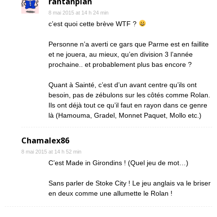
rantanplan
8 mai 2015 at 14 h 24 min
c’est quoi cette brève WTF ?
Personne n’a averti ce gars que Parme est en faillite
et ne jouera, au mieux, qu’en division 3 l’année
prochaine.. et probablement plus bas encore ?
Quant à Sainté, c’est d’un avant centre qu’ils ont
besoin, pas de zébulons sur les côtés comme Rolan.
Ils ont déjà tout ce qu’il faut en rayon dans ce genre
là (Hamouma, Gradel, Monnet Paquet, Mollo etc.)
Chamalex86
8 mai 2015 at 14 h 52 min
C’est Made in Girondins ! (Quel jeu de mot…)
Sans parler de Stoke City ! Le jeu anglais va le briser
en deux comme une allumette le Rolan !