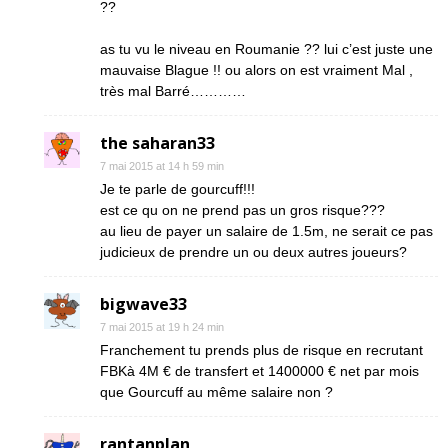
??
as tu vu le niveau en Roumanie ?? lui c’est juste une
mauvaise Blague !! ou alors on est vraiment Mal ,
très mal Barré…………
the saharan33
7 mai 2015 at 14 h 59 min
Je te parle de gourcuff!!!
est ce qu on ne prend pas un gros risque???
au lieu de payer un salaire de 1.5m, ne serait ce pas
judicieux de prendre un ou deux autres joueurs?
bigwave33
7 mai 2015 at 19 h 24 min
Franchement tu prends plus de risque en recrutant
FBKà 4M € de transfert et 1400000 € net par mois
que Gourcuff au même salaire non ?
rantanplan