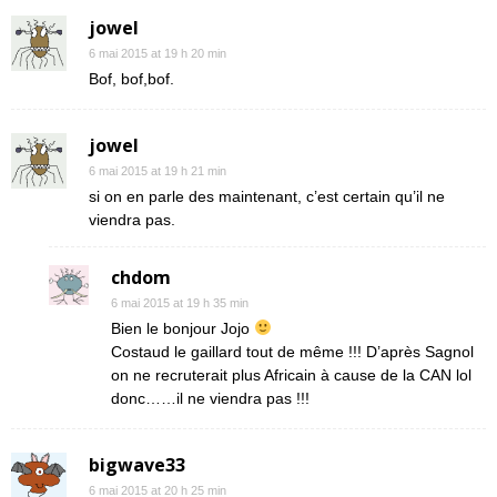
jowel
6 mai 2015 at 19 h 20 min
Bof, bof,bof.
jowel
6 mai 2015 at 19 h 21 min
si on en parle des maintenant, c’est certain qu’il ne
viendra pas.
chdom
6 mai 2015 at 19 h 35 min
Bien le bonjour Jojo
Costaud le gaillard tout de même !!! D’après Sagnol
on ne recruterait plus Africain à cause de la CAN lol
donc……il ne viendra pas !!!
bigwave33
6 mai 2015 at 20 h 25 min