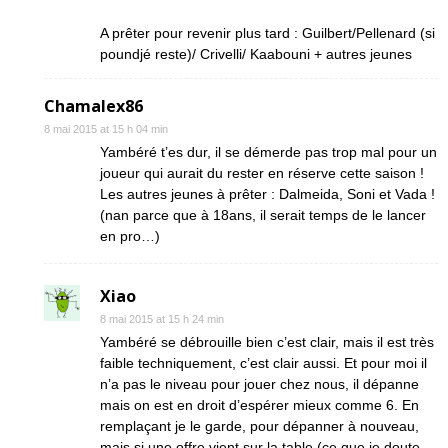
A prêter pour revenir plus tard : Guilbert/Pellenard (si
poundjé reste)/ Crivelli/ Kaabouni + autres jeunes
Chamalex86
8 mai 2015 at 15 h 04 min
Yambéré t’es dur, il se démerde pas trop mal pour un
joueur qui aurait du rester en réserve cette saison !
Les autres jeunes à prêter : Dalmeida, Soni et Vada !
(nan parce que à 18ans, il serait temps de le lancer
en pro…)
Xiao
8 mai 2015 at 15 h 24 min
Yambéré se débrouille bien c’est clair, mais il est très
faible techniquement, c’est clair aussi. Et pour moi il
n’a pas le niveau pour jouer chez nous, il dépanne
mais on est en droit d’espérer mieux comme 6. En
remplaçant je le garde, pour dépanner à nouveau,
mais si une offre vient sur la table (ce que je doute