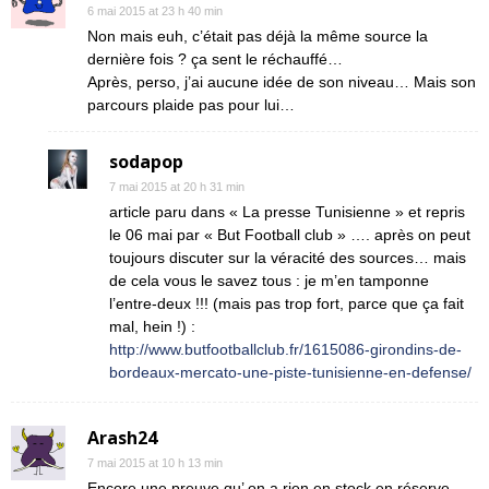
6 mai 2015 at 23 h 40 min
Non mais euh, c’était pas déjà la même source la
dernière fois ? ça sent le réchauffé…
Après, perso, j’ai aucune idée de son niveau… Mais son
parcours plaide pas pour lui…
sodapop
7 mai 2015 at 20 h 31 min
article paru dans « La presse Tunisienne » et repris
le 06 mai par « But Football club » …. après on peut
toujours discuter sur la véracité des sources… mais
de cela vous le savez tous : je m’en tamponne
l’entre-deux !!! (mais pas trop fort, parce que ça fait
mal, hein !) :
http://www.butfootballclub.fr/1615086-girondins-de-
bordeaux-mercato-une-piste-tunisienne-en-defense/
Arash24
7 mai 2015 at 10 h 13 min
Encore une preuve qu’ on a rien en stock en réserve ….