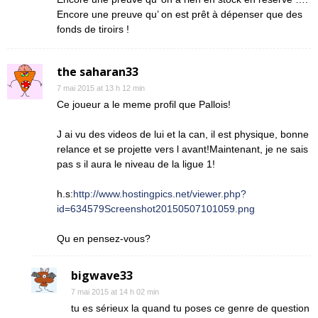
Encore une preuve qu’ on est prêt à dépenser que des
fonds de tiroirs !
the saharan33
7 mai 2015 at 13 h 12 min
Ce joueur a le meme profil que Pallois!
J ai vu des videos de lui et la can, il est physique, bonne
relance et se projette vers l avant!Maintenant, je ne sais
pas s il aura le niveau de la ligue 1!
h.s:
http://www.hostingpics.net/viewer.php?
id=634579Screenshot20150507101059.png
Qu en pensez-vous?
bigwave33
7 mai 2015 at 14 h 02 min
tu es sérieux la quand tu poses ce genre de question