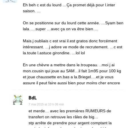
Eh beh c est du lourd …Ça promet déjà pour l.inter
saison. …
On se positionne sur du lourd cette année. …Syam ben
lala…..super …avec ça on va être bien….
Mais.j oubliais c est vrai il.est gratos donc forcément
intéressant. …j adore ve mode de recrutement. …c est
la.toute l.astuce girondine. …lol lol
En une chèvre a mettre dans le.troupeau. ..moi j ai
mon.cousin qui joue au SAM…il fait 1m95 pour 100 kg
et joue chaussette en.bas a la.Briegel….et je vous
assure il peut faire aussi bien pour moins cher encore
BdL
7 mai 2015 at 10 h 06 min
et merde… avec les premières RUMEURS de
transfert on retrouve les râles de big…
stp arrête de prendre pour argent comptant la