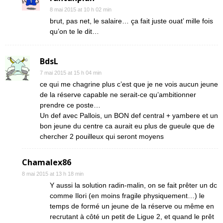
8 mai 2015 at 10 h 02 min
brut, pas net, le salaire… ça fait juste ouat’ mille fois
qu’on te le dit…
BdsL
7 mai 2015 at 15 h 04 min
ce qui me chagrine plus c’est que je ne vois aucun jeune
de la réserve capable ne serait-ce qu’ambitionner
prendre ce poste…
Un def avec Pallois, un BON def central + yambere et un
bon jeune du centre ca aurait eu plus de gueule que de
chercher 2 pouilleux qui seront moyens
Chamalex86
8 mai 2015 at 13 h 18 min
Y aussi la solution radin-malin, on se fait prêter un dc
comme Ilori (en moins fragile physiquement…) le
temps de formé un jeune de la réserve ou même en
recrutant à côté un petit de Ligue 2, et quand le prêt