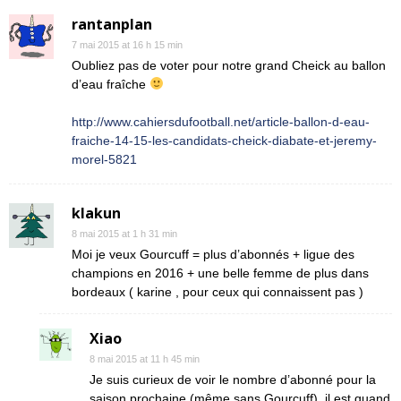
rantanplan
7 mai 2015 at 16 h 15 min
Oubliez pas de voter pour notre grand Cheick au ballon
d’eau fraîche
http://www.cahiersdufootball.net/article-ballon-d-eau-
fraiche-14-15-les-candidats-cheick-diabate-et-jeremy-
morel-5821
klakun
8 mai 2015 at 1 h 31 min
Moi je veux Gourcuff = plus d’abonnés + ligue des
champions en 2016 + une belle femme de plus dans
bordeaux ( karine , pour ceux qui connaissent pas )
Xiao
8 mai 2015 at 11 h 45 min
Je suis curieux de voir le nombre d’abonné pour la
saison prochaine (même sans Gourcuff), il est quand