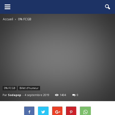
FCGB.net
Accueil
0% FCGB
0% FCGB
Billet d‘humeur
Par
Sodapop
-
4 septembre 2019
1404
0