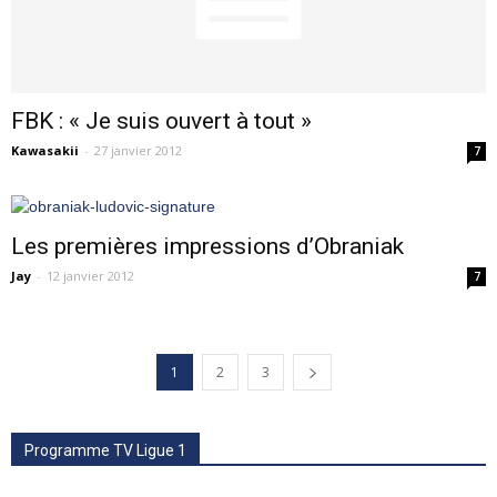
FBK : « Je suis ouvert à tout »
Kawasakii
-
27 janvier 2012
7
Les premières impressions d’Obraniak
Jay
-
12 janvier 2012
7
1
2
3
Programme TV Ligue 1