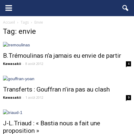
FCGB.net
Accueil
Tags
Envie
Tag: envie
B.Trémoulinas n’a jamais eu envie de partir
Kawasakii
-
8 août 2012
4
Transferts : Gouffran n’ira pas au clash
Kawasakii
-
1 août 2012
9
J-L.Triaud : « Bastia nous a fait une
proposition »