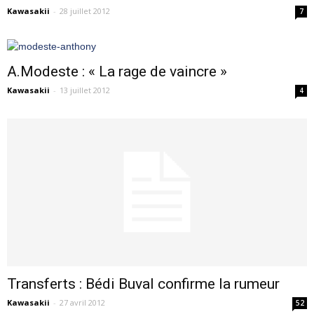
Kawasakii
-
28 juillet 2012
7
A.Modeste : « La rage de vaincre »
Kawasakii
-
13 juillet 2012
4
Transferts : Bédi Buval confirme la rumeur
Kawasakii
-
27 avril 2012
52