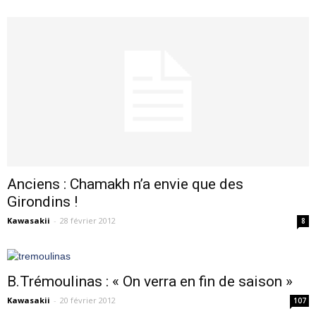
Anciens : Chamakh n’a envie que des
Girondins !
Kawasakii
-
28 février 2012
8
B.Trémoulinas : « On verra en fin de saison »
Kawasakii
-
20 février 2012
107