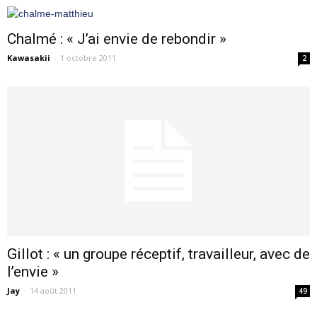
Chalmé : « J’ai envie de rebondir »
Kawasakii
-
1 octobre 2011
2
Gillot : « un groupe réceptif, travailleur, avec de
l’envie »
Jay
-
14 août 2011
49