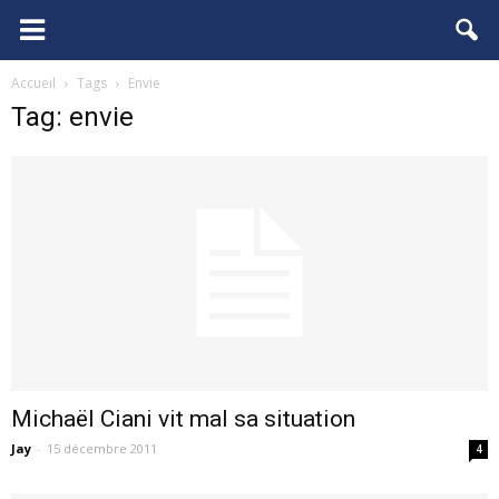
FCGB.net
Accueil
Tags
Envie
Tag: envie
Michaël Ciani vit mal sa situation
Jay
-
15 décembre 2011
4