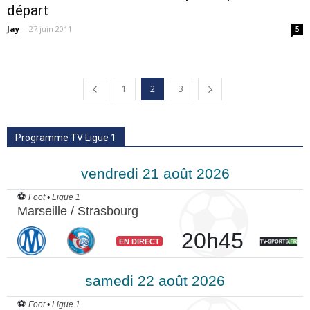
départ
Jay
-
27 juin 2011
5
1
2
3
Programme TV Ligue 1