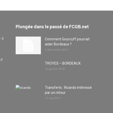
Plongée dans le passé de FCGB.net
e à
Comment Gourcuff pourrait
aider Bordeaux ?
2 décembre 2011
té
TROYES – BORDEAUX
10 janvier 2018
Transferts : Ricardo intéressé
par un retour
27 mai 2011