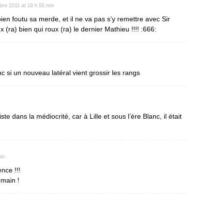
re 2011 at 18 h 55 min
a bien foutu sa merde, et il ne va pas s’y remettre avec Sir
ux (ra) bien qui roux (ra) le dernier Mathieu !!!! :666:
nc si un nouveau latéral vient grossir les rangs
iste dans la médiocrité, car à Lille et sous l’ère Blanc, il était
in
nce !!!
emain !