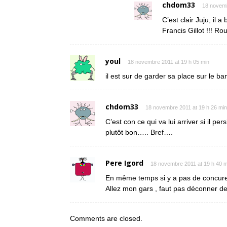
chdom33
18 novemb
C’est clair Juju, il 
Francis Gillot !!! Ro
youl
18 novembre 2011 at 19 h 05 min
il est sur de garder sa place sur le ba
chdom33
18 novembre 2011 at 19 h 26 min
C’est con ce qui va lui arriver si il pers
plutôt bon….. Bref….
Pere Igord
18 novembre 2011 at 19 h 40 m
En même temps si y a pas de concure
Allez mon gars , faut pas déconner d
Comments are closed.