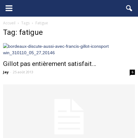
FCGB.net
Accueil
Tags
Fatigue
Tag: fatigue
Gillot pas entièrement satisfait…
Jay
-
25 août 2013
6