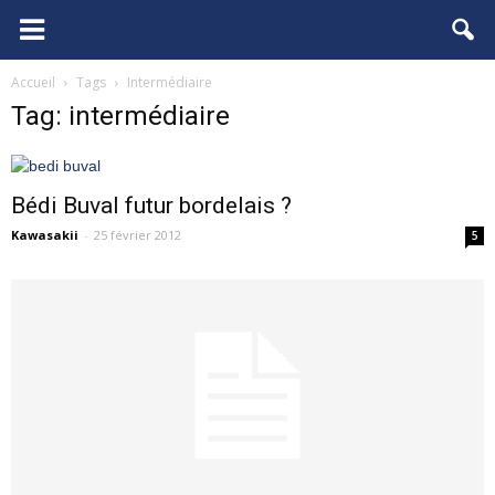
FCGB.net
Accueil
Tags
Intermédiaire
Tag: intermédiaire
Bédi Buval futur bordelais ?
Kawasakii
-
25 février 2012
5