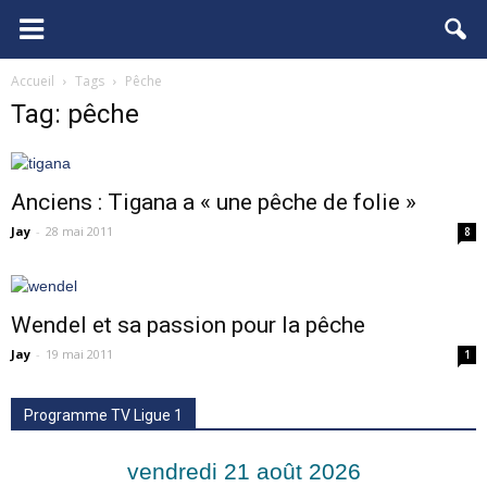
FCGB.net
Accueil
Tags
Pêche
Tag: pêche
Anciens : Tigana a « une pêche de folie »
Jay
-
28 mai 2011
8
Wendel et sa passion pour la pêche
Jay
-
19 mai 2011
1
Programme TV Ligue 1