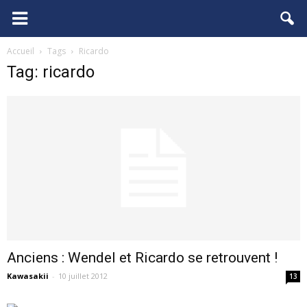
FCGB.net
Accueil
Tags
Ricardo
Tag: ricardo
Anciens : Wendel et Ricardo se retrouvent !
Kawasakii
-
10 juillet 2012
13