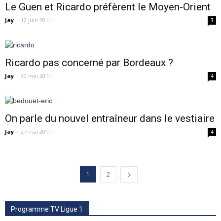
Le Guen et Ricardo préfèrent le Moyen-Orient
Jay
-
12 juin 2011
3
Ricardo pas concerné par Bordeaux ?
Jay
-
30 mai 2011
4
On parle du nouvel entraîneur dans le vestiaire
Jay
-
27 mai 2011
4
1
2
Programme TV Ligue 1