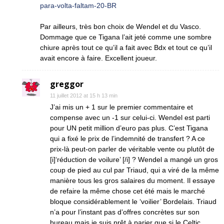
para-volta-faltam-20-BR
Par ailleurs, très bon choix de Wendel et du Vasco.
Dommage que ce Tigana l’ait jeté comme une sombre
chiure après tout ce qu’il a fait avec Bdx et tout ce qu’il
avait encore à faire. Excellent joueur.
greggor
11 juillet 2012 at 15 h 13 min
J’ai mis un + 1 sur le premier commentaire et
compense avec un -1 sur celui-ci. Wendel est parti
pour UN petit million d’euro pas plus. C’est Tigana
qui a fixé le prix de l’indemnité de transfert ? A ce
prix-là peut-on parler de véritable vente ou plutôt de
[i]‘réduction de voilure’ [/i] ? Wendel a mangé un gros
coup de pied au cul par Triaud, qui a viré de la même
manière tous les gros salaires du moment. Il essaye
de refaire la même chose cet été mais le marché
bloque considérablement le ‘voilier’ Bordelais. Triaud
n’a pour l’instant pas d’offres concrètes sur son
bureau mais je suis prêt à parier que si le Celtic