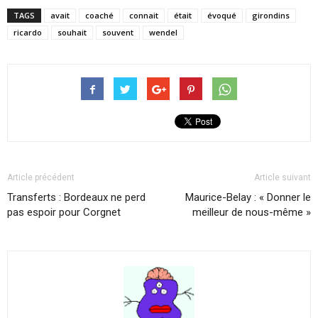
TAGS
avait
coaché
connait
était
évoqué
girondins
ricardo
souhait
souvent
wendel
Article précédent
Article suivant
Transferts : Bordeaux ne perd
Maurice-Belay : « Donner le
pas espoir pour Corgnet
meilleur de nous-même »