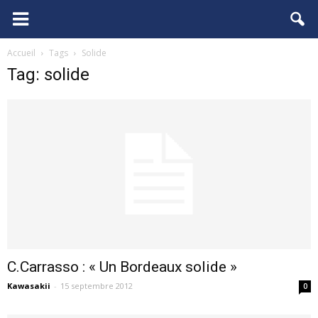
FCGB.net
Accueil
Tags
Solide
Tag: solide
C.Carrasso : « Un Bordeaux solide »
Kawasakii
-
15 septembre 2012
0