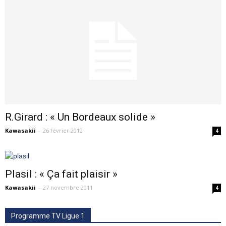
R.Girard : « Un Bordeaux solide »
Kawasakii
-
26 février 2012
4
Plasil : « Ça fait plaisir »
Kawasakii
-
27 novembre 2011
4
Programme TV Ligue 1