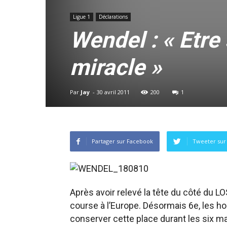
Ligue 1
Déclarations
Wendel : « Etre
miracle »
Par
Jay
-
30 avril 2011
200
1
Partager sur Facebook
Tweeter sur 
Après avoir relevé la tête du côté du L
course à l’Europe. Désormais 6e, les
conserver cette place durant les six m