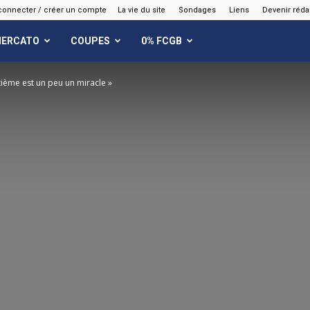
connecter / créer un compte
La vie du site
Sondages
Liens
Devenir réda
ERCATO
COUPES
0% FCGB
xième est un peu un miracle »