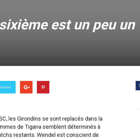
 sixième est un peu un
twitter
OSC, les Girondins se sont replacés dans la
 hommes de Tigana semblent déterminés à
atchs restants. Wendel est conscient de