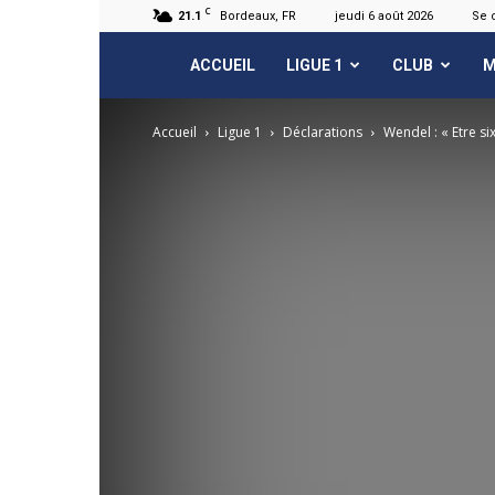
C
21.1
Bordeaux, FR
jeudi 6 août 2026
Se 
FCGB.net
ACCUEIL
LIGUE 1
CLUB
M
Accueil
Ligue 1
Déclarations
Wendel : « Etre si