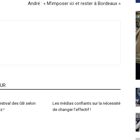
André : « M’imposer ici et rester à Bordeaux »
EUR
estival des GB selon
Les médias confiants sur la nécessité
z !
de changer l’effectif !