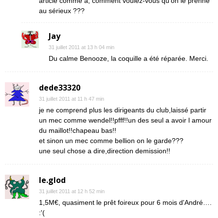
article comme a, comment voulez-vous qu’on le prenne
au sérieux ???
Jay
31 juillet 2011 at 13 h 04 min
Du calme Benooze, la coquille a été réparée. Merci.
dede33320
31 juillet 2011 at 11 h 47 min
je ne comprend plus les dirigeants du club,laissé partir
un mec comme wendel!!pfff!!un des seul a avoir l amour
du maillot!!chapeau bas!!
et sinon un mec comme bellion on le garde???
une seul chose a dire,direction demission!!
le.glod
31 juillet 2011 at 12 h 52 min
1,5M€, quasiment le prêt foireux pour 6 mois d'André….
:'(