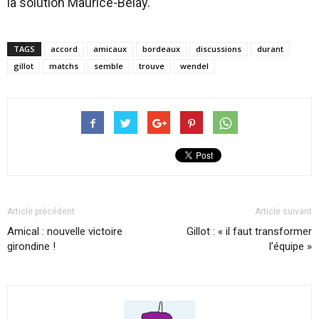
la solution Maurice-Belay.
TAGS
accord
amicaux
bordeaux
discussions
durant
gillot
matchs
semble
trouve
wendel
Article précédent
Article suivant
Amical : nouvelle victoire
Gillot : « il faut transformer
girondine !
l’équipe »