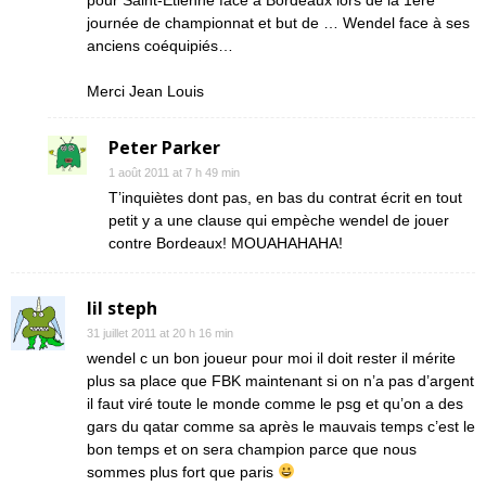
pour Saint-Etienne face à Bordeaux lors de la 1ere
journée de championnat et but de … Wendel face à ses
anciens coéquipiés…
Merci Jean Louis
Peter Parker
1 août 2011 at 7 h 49 min
T’inquiètes dont pas, en bas du contrat écrit en tout
petit y a une clause qui empèche wendel de jouer
contre Bordeaux! MOUAHAHAHA!
lil steph
31 juillet 2011 at 20 h 16 min
wendel c un bon joueur pour moi il doit rester il mérite
plus sa place que FBK maintenant si on n’a pas d’argent
il faut viré toute le monde comme le psg et qu’on a des
gars du qatar comme sa après le mauvais temps c’est le
bon temps et on sera champion parce que nous
sommes plus fort que paris