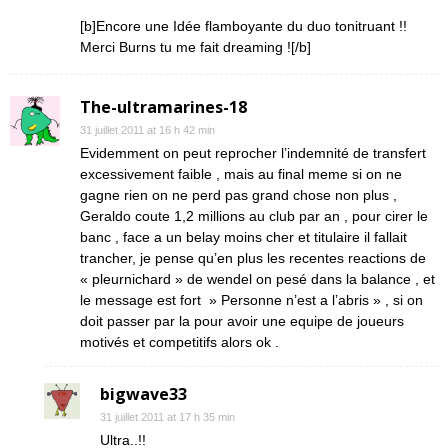
[b]Encore une Idée flamboyante du duo tonitruant !!
Merci Burns tu me fait dreaming ![/b]
The-ultramarines-18
31 juillet 2011 at 16 h 42 min
Evidemment on peut reprocher l’indemnité de transfert
excessivement faible , mais au final meme si on ne
gagne rien on ne perd pas grand chose non plus ,
Geraldo coute 1,2 millions au club par an , pour cirer le
banc , face a un belay moins cher et titulaire il fallait
trancher, je pense qu’en plus les recentes reactions de
« pleurnichard » de wendel on pesé dans la balance , et
le message est fort » Personne n’est a l’abris » , si on
doit passer par la pour avoir une equipe de joueurs
motivés et competitifs alors ok .
bigwave33
31 juillet 2011 at 17 h 35 min
Ultra..!!