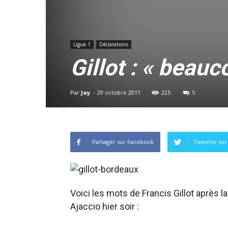
Ligue 1
Déclarations
Gillot : « beauc
Par
Jay
-
29 octobre 2011
225
5
Partager sur Facebook
Tweeter sur 
Voici les mots de Francis Gillot après la 
Ajaccio hier soir :