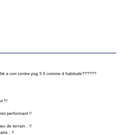
ut fbk a con contre psg 3 0 comme d habitude??????
t !!!
rès performant !!
ieu de terrain…!!
aire…!!