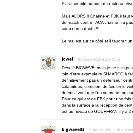
Plasil semble au bout du rouleau phy
Mais ALORS !! Chalmé et FBK il faut le
du match contre l’ACA chalmé n’a pas 
coup rien a droite !!!
Le mal est sur ce côté et il faudrait u
jowel
30 octobre 2011 at 10 h 22 min
Désolé BIGWAVE, mais je ne suis pas 
loin d’etre exemplaire.Si MARCO à fai
définitivement pas un defenseur cent
calamiteux, combient de fois on le voi
defensif veut que l’on se mette toujour
Pour ce qui est de FBK pour une fois s
dans la surface à la réception de cent
est au niveau de GOUFFRAN il y a 2 o
bigwave33
30 octobre 2011 at 15 h 08 min