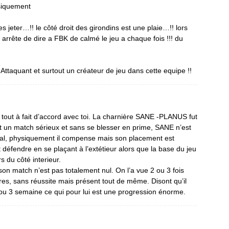
siquement
s jeter…!! le côté droit des girondins est une plaie…!! lors
arrête de dire a FBK de calmé le jeu a chaque fois !!! du
n Attaquant et surtout un créateur de jeu dans cette equipe !!
tout à fait d’accord avec toi. La charnière SANE -PLANUS fut
t un match sérieux et sans se blesser en prime, SANE n’est
ral, physiquement il compense mais son placement est
t défendre en se plaçant à l’extétieur alors que la base du jeu
s du côté interieur.
on match n’est pas totalement nul. On l’a vue 2 ou 3 fois
res, sans réussite mais présent tout de même. Disont qu’il
u 3 semaine ce qui pour lui est une progression énorme.