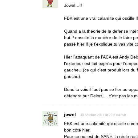
Jowel…!!
FBK est une vrai calamité qui oscille !!
Quand a la théorie de la defense intér
but !! ensuite la manière de le faire pe
passé hier !! je t’explique tu vas vite 
Hier l’attaquant de l’ACA est Andy Delo
l’exterieur est fait exprés pour l’empe
gauche…(ce qui c’est produit lors du 
gauche).
Donc tu vois il faut pas se fier au ap
défendre sur Delort…..c’est pas les m
jowel
30 octobre 2011 at 22 h 04 min
FBK est une calamité qui oscille comm
bon côté hier.
Pour ce qui est de SANE, la règle res