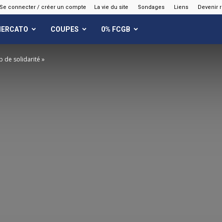
Se connecter / créer un compte
La vie du site
Sondages
Liens
Devenir 
ERCATO
COUPES
0% FCGB
p de solidarité »