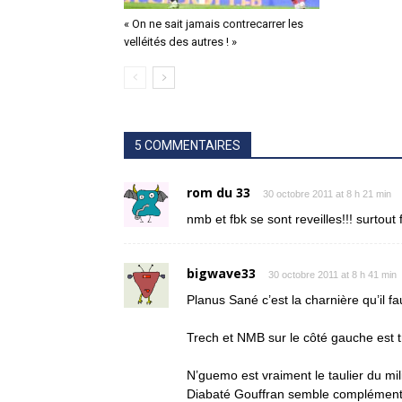
« On ne sait jamais contrecarrer les
velléités des autres ! »
5 COMMENTAIRES
rom du 33
30 octobre 2011 at 8 h 21 min
nmb et fbk se sont reveilles!!! surto
bigwave33
30 octobre 2011 at 8 h 41 min
Planus Sané c’est la charnière qu’il fau
Trech et NMB sur le côté gauche est t
N’guemo est vraiment le taulier du mil
Diabaté Gouffran semble complément