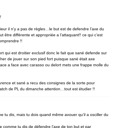
!
ieur il n’y a pas de règles…le but est de defendre l’axe du
ut être différente et appropriée a l’attaquant!! ce qui c’est
comprendre !!
rt qui est droitier exclusif donc le fait que sané defende sur
cher de jouer sur son pied fort puisque sané était axe
face a face avec carasso ou delort mets une frappe molle du
parence et sané a recu des consignes de la sorte pour
atch de PL du dimanche attention…tout est étudier !!
e tu dis, mais tu dois quand même avouer qu’il a osciller du
te comme tu dis de défendre l’axe de ton but et par