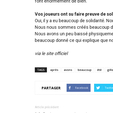
font énormément de bien.
Vos joueurs ont su faire preuve de soli
Oui, il y a eu beaucoup de
solidarité. N
Nous nous sommes créés beaucoup d
Nous avons un peu baissé physiquemen
beaucoup donné ce qui explique que n
via le site officiel
TAGS
après
avons
beaucoup
été
gill
PARTAGER
Facebook
Twitt
Article précédent