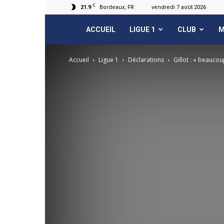
C
21.9
Bordeaux, FR
vendredi 7 août 2026
FCGB.net
ACCUEIL
LIGUE 1
CLUB
M
Accueil
Ligue 1
Déclarations
Gillot : « beaucou