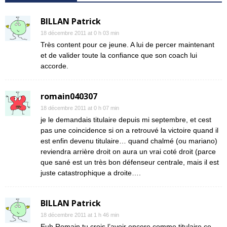
BILLAN Patrick
18 décembre 2011 at 0 h 03 min
Très content pour ce jeune. A lui de percer maintenant
et de valider toute la confiance que son coach lui
accorde.
romain040307
18 décembre 2011 at 0 h 07 min
je le demandais titulaire depuis mi septembre, et cest
pas une coincidence si on a retrouvé la victoire quand il
est enfin devenu titulaire… quand chalmé (ou mariano)
reviendra arrière droit on aura un vrai coté droit (parce
que sané est un très bon défenseur centrale, mais il est
juste catastrophique a droite….
BILLAN Patrick
18 décembre 2011 at 1 h 46 min
Euh Romain tu crois l’avoir encore comme titulaire ce