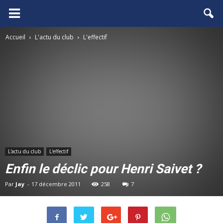
FCGB.net
Accueil
L'actu du club
L'effectif
L'actu du club
L'effectif
Enfin le déclic pour Henri Saivet ?
Par
Jay
-
17 décembre 2011
258
7