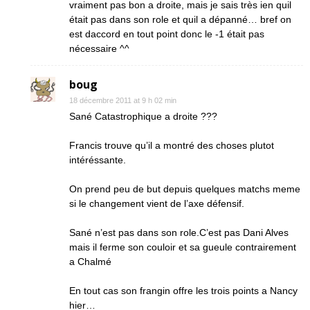
vraiment pas bon a droite, mais je sais très ien quil
était pas dans son role et quil a dépanné… bref on
est daccord en tout point donc le -1 était pas
nécessaire ^^
boug
18 décembre 2011 at 9 h 02 min
Sané Catastrophique a droite ???
Francis trouve qu’il a montré des choses plutot
intéréssante.
On prend peu de but depuis quelques matchs meme
si le changement vient de l’axe défensif.
Sané n’est pas dans son role.C’est pas Dani Alves
mais il ferme son couloir et sa gueule contrairement
a Chalmé
En tout cas son frangin offre les trois points a Nancy
hier…